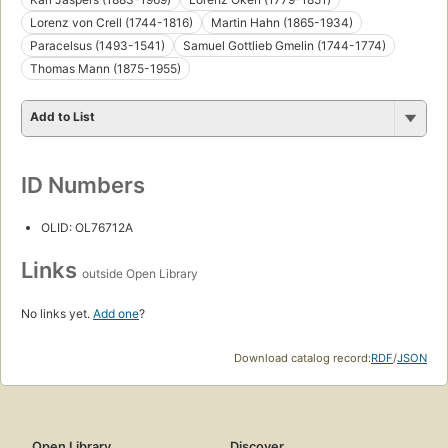
Lorenz von Crell (1744-1816)
Martin Hahn (1865-1934)
Paracelsus (1493-1541)
Samuel Gottlieb Gmelin (1744-1774)
Thomas Mann (1875-1955)
Add to List
ID Numbers
OLID: OL76712A
Links
outside Open Library
No links yet.
Add one
?
Download catalog record:
RDF
/
JSON
Open Library
Discover