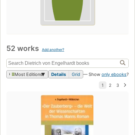
52 works
Add another?
Most Editions
Details
Grid
— Show
only ebooks
?