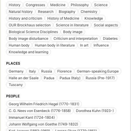
History
Congresses
Medicine
Philosophy
Science
Natural history
Research
Biography
Chemistry
History and criticism
History of Medicine
Knowledge
OUR Brockhaus selection
Science in literature
Social aspects
Biological Science Disciplines
Body image
Body image disturbance
Criticism and interpretation
Diabetes
Human body
Human body in literature
In art
Influence
Knowledge and learning
PLACES
Germany
Italy
Russia
Florence
German-speaking Europe
Halle an der Saale
Padua
Padua (Italy)
Russia (Pre-1917)
Tuscany
PEOPLE
Georg Wilhelm Friedrich Hegel (1770-1831)
C. G. Nees von Esenbeck (1776-1858)
Dorothea Kuhn (1923-)
Immanuel Kant (1724-1804)
Johann Wolfgang von Goethe (1749-1832)
Karl Jaspers (1883-1969)
Lorenz Oken (1779-1851)