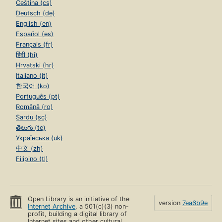
Čeština (cs)
Deutsch (de)
English (en)
Español (es)
Français (fr)
हिंदी (hi)
Hrvatski (hr)
Italiano (it)
한국어 (ko)
Português (pt)
Română (ro)
Sardu (sc)
తెలుగు (te)
Українська (uk)
中文 (zh)
Filipino (tl)
Open Library is an initiative of the
version
7ea6b9e
Internet Archive
, a 501(c)(3) non-
profit, building a digital library of
Internet sites and other cultural