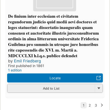
De finium inter ecclesiam et civitatem
regundorum judicio quid medii aevi doctores et
leges statuerint: dissertatio inauguralis quam
consensu et auctoritate illustris jureconsultorum
ordinis in alma litterarum universitate Friderica
Guilelma pro summis in utroque jure honoribus
rite capessendis die XVI. m. Martii a.
MDCCCLXI h.l.q.s. publice defendet
by
Emil Friedberg
First published in 1861
1 edition
Locate
Add to List