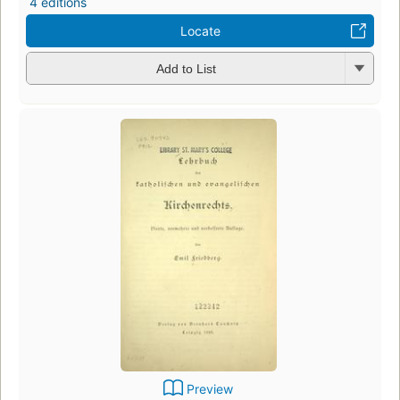
4 editions
Locate
Add to List
Preview