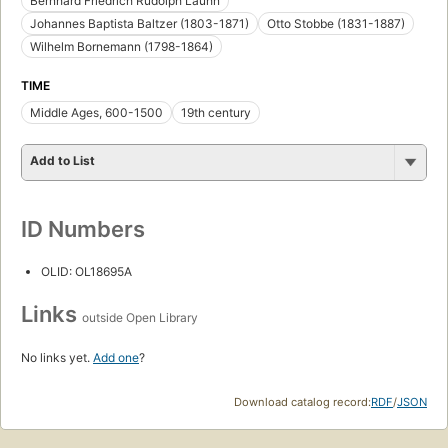
Bernhard Friedrich Rudolph Lauhn
Johannes Baptista Baltzer (1803-1871)
Otto Stobbe (1831-1887)
Wilhelm Bornemann (1798-1864)
TIME
Middle Ages, 600-1500
19th century
Add to List
ID Numbers
OLID: OL18695A
Links
outside Open Library
No links yet.
Add one
?
Download catalog record:
RDF
/
JSON