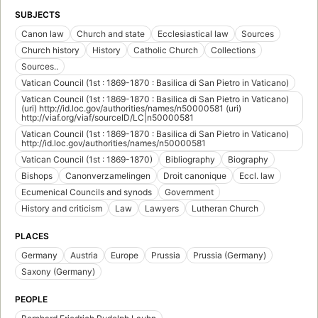
SUBJECTS
Canon law
Church and state
Ecclesiastical law
Sources
Church history
History
Catholic Church
Collections
Sources..
Vatican Council (1st : 1869-1870 : Basilica di San Pietro in Vaticano)
Vatican Council (1st : 1869-1870 : Basilica di San Pietro in Vaticano)
(uri) http://id.loc.gov/authorities/names/n50000581 (uri)
http://viaf.org/viaf/sourceID/LC|n50000581
Vatican Council (1st : 1869-1870 : Basilica di San Pietro in Vaticano)
http://id.loc.gov/authorities/names/n50000581
Vatican Council (1st : 1869-1870)
Bibliography
Biography
Bishops
Canonverzamelingen
Droit canonique
Eccl. law
Ecumenical Councils and synods
Government
History and criticism
Law
Lawyers
Lutheran Church
PLACES
Germany
Austria
Europe
Prussia
Prussia (Germany)
Saxony (Germany)
PEOPLE