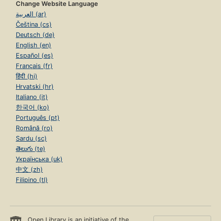
Change Website Language
العربية (ar)
Čeština (cs)
Deutsch (de)
English (en)
Español (es)
Français (fr)
हिंदी (hi)
Hrvatski (hr)
Italiano (it)
한국어 (ko)
Português (pt)
Română (ro)
Sardu (sc)
తెలుగు (te)
Українська (uk)
中文 (zh)
Filipino (tl)
Open Library is an initiative of the