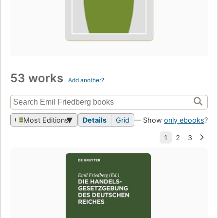
53 works
Add another?
Most Editions
Details
Grid
— Show
only ebooks
?