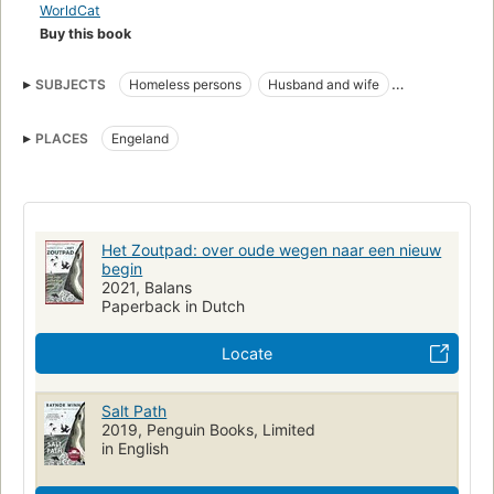
WorldCat
Buy this book
SUBJECTS
Homeless persons
Husband and wife
Life change events
Terminally ill, biography
PLACES
Engeland
Wilderness survival
Hiking
England, description and travel
Walking
Het Zoutpad: over oude wegen naar een nieuw
begin
2021, Balans
Paperback in Dutch
Locate
Salt Path
2019, Penguin Books, Limited
in English