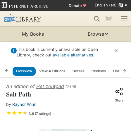
English (en)
Donate
♥
My Books
Browse
This book is currently unavailable on Open
Library, check out
available alternatives
.
Overview
View 4 Editions
Details
Reviews
Lists
R
An edition of
Het zoutpad
(2018)
Salt Path
Share
by
Raynor Winn
★
★
★
★
3.6 (7 ratings)