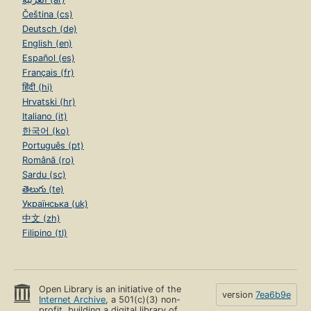
Čeština (cs)
Deutsch (de)
English (en)
Español (es)
Français (fr)
हिंदी (hi)
Hrvatski (hr)
Italiano (it)
한국어 (ko)
Português (pt)
Română (ro)
Sardu (sc)
తెలుగు (te)
Українська (uk)
中文 (zh)
Filipino (tl)
Open Library is an initiative of the
version
7ea6b9e
Internet Archive
, a 501(c)(3) non-
profit, building a digital library of