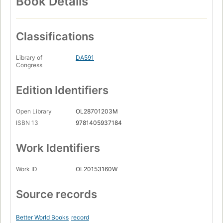
Book Details
Classifications
Library of
DA591
Congress
Edition Identifiers
Open Library
OL28701203M
ISBN 13
9781405937184
Work Identifiers
Work ID
OL20153160W
Source records
Better World Books
record