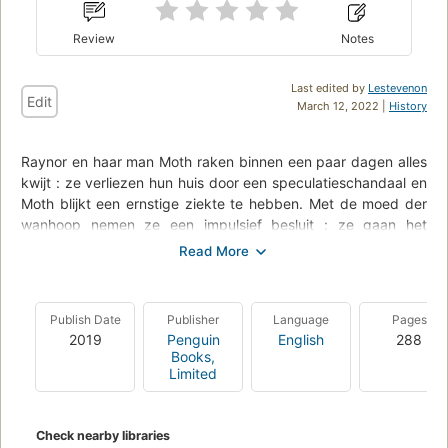
Review
Notes
Last edited by
Lestevenon
Edit
March 12, 2022 |
History
Raynor en haar man Moth raken binnen een paar dagen alles
kwijt : ze verliezen hun huis door een speculatieschandaal en
Moth blijkt een ernstige ziekte te hebben. Met de moed der
wanhoop nemen ze een impulsief besluit : ze gaan het
eeuwenoude South West Coast Path lopen, weg van alles en
iedereen. Het is een tocht van duizend kilometer door het
oeroude, verweerde landschap langs de zuidkust van
Engeland. Met elke stap, door iedere ontmoeting, en ondanks
Publish Date
Publisher
Language
Pages
alle moeilijkheden die ze onderweg tegenkomen, verandert
2019
Penguin
English
288
hun tocht verder in een bijzondere ontdekkingsreis
Books,
Limited
Check nearby libraries