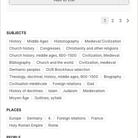
SUBJECTS
History
Middle Ages
Historiography
Medieval Civilization
Church history
Congresses
Christianity and other religions
Church history, middle ages, 600-1500
Civilization, Medieval
Bibliography
Church and the world
Civilization, medieval
Germanic peoples
OUR Brockhaus selection
Theology, doctrinal, history, middle ages, 600-1500
Biography
Civilisation médiévale
Foreign relations
God
History of doctrines
Islam
Judaism
Medievalism
Moyen Âge
Outlines, syllabi
PLACES
Europe
Germany
4.
Foreign relations
France
Holy Roman Empire
Rome
PEOPLE