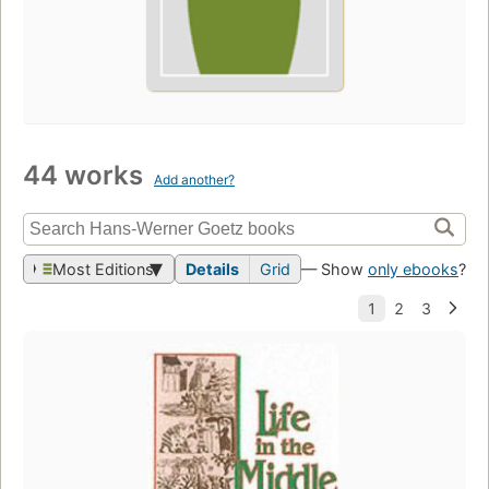
44 works
Add another?
Most Editions
Details
Grid
— Show
only ebooks
?