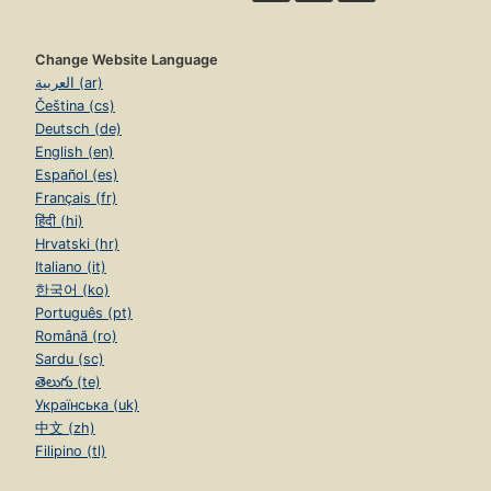
Change Website Language
العربية (ar)
Čeština (cs)
Deutsch (de)
English (en)
Español (es)
Français (fr)
हिंदी (hi)
Hrvatski (hr)
Italiano (it)
한국어 (ko)
Português (pt)
Română (ro)
Sardu (sc)
తెలుగు (te)
Українська (uk)
中文 (zh)
Filipino (tl)