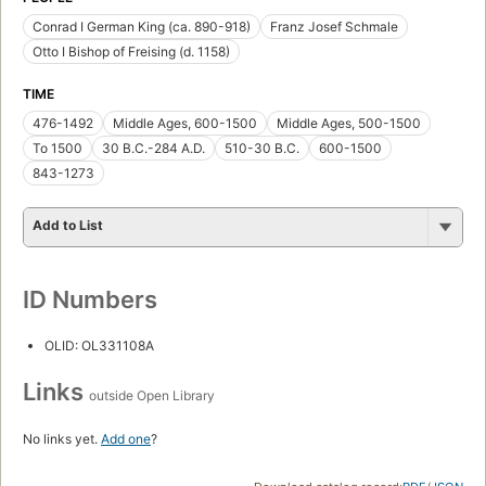
Conrad I German King (ca. 890-918)
Franz Josef Schmale
Otto I Bishop of Freising (d. 1158)
TIME
476-1492
Middle Ages, 600-1500
Middle Ages, 500-1500
To 1500
30 B.C.-284 A.D.
510-30 B.C.
600-1500
843-1273
Add to List
ID Numbers
OLID: OL331108A
Links
outside Open Library
No links yet.
Add one
?