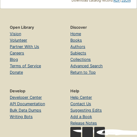
Download catalog record:
RDF
/
JSON
Open Library
Discover
Vision
Home
Volunteer
Books
Partner With Us
Authors
Careers
Subjects
Blog
Collections
Terms of Service
Advanced Search
Donate
Return to Top
Develop
Help
Developer Center
Help Center
API Documentation
Contact Us
Bulk Data Dumps
Suggesting Edits
Writing Bots
Add a Book
Release Notes