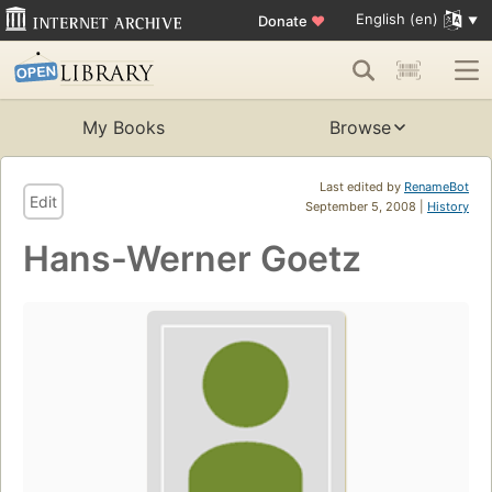
English (en)
Donate
♥
My Books
Browse
Last edited by
RenameBot
Edit
September 5, 2008 |
History
Hans-Werner Goetz