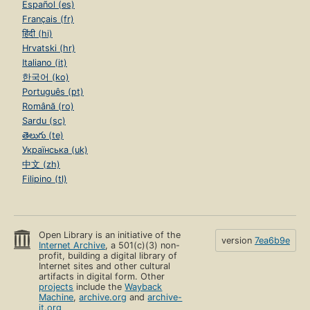
Español (es)
Français (fr)
हिंदी (hi)
Hrvatski (hr)
Italiano (it)
한국어 (ko)
Português (pt)
Română (ro)
Sardu (sc)
తెలుగు (te)
Українська (uk)
中文 (zh)
Filipino (tl)
Open Library is an initiative of the
version
7ea6b9e
Internet Archive
, a 501(c)(3) non-
profit, building a digital library of
Internet sites and other cultural
artifacts in digital form. Other
projects
include the
Wayback
Machine
,
archive.org
and
archive-
it.org