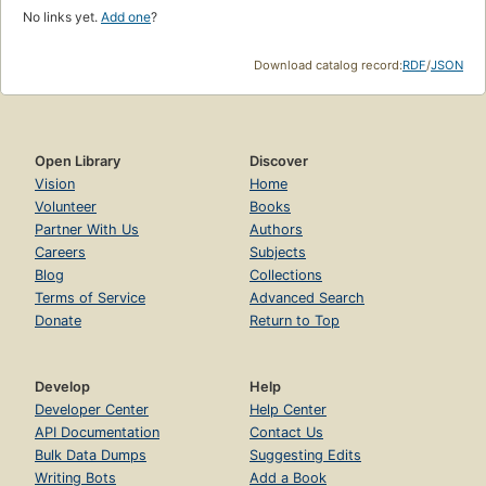
No links yet.
Add one
?
Download catalog record:
RDF
/
JSON
Open Library
Discover
Vision
Home
Volunteer
Books
Partner With Us
Authors
Careers
Subjects
Blog
Collections
Terms of Service
Advanced Search
Donate
Return to Top
Develop
Help
Developer Center
Help Center
API Documentation
Contact Us
Bulk Data Dumps
Suggesting Edits
Writing Bots
Add a Book