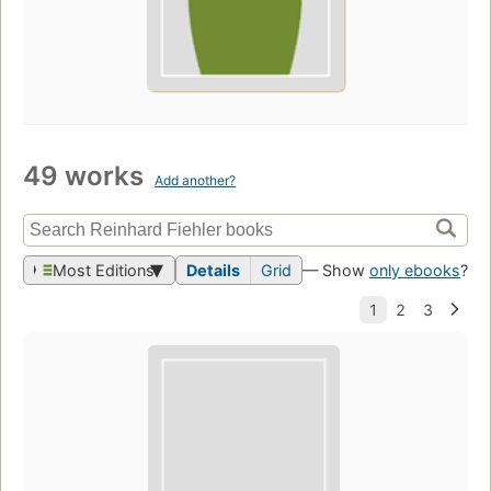
49 works
Add another?
Most Editions
Details
Grid
— Show
only ebooks
?