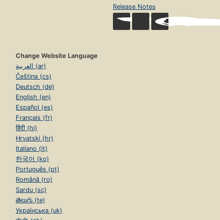
Release Notes
Change Website Language
العربية (ar)
Čeština (cs)
Deutsch (de)
English (en)
Español (es)
Français (fr)
हिंदी (hi)
Hrvatski (hr)
Italiano (it)
한국어 (ko)
Português (pt)
Română (ro)
Sardu (sc)
తెలుగు (te)
Українська (uk)