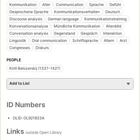
Kommunikation
Alter
Communication
Sprache
Gefühl
Gesprochene Sprache
Kommunikationsverhalten
Deutsch
Discourse analysis
German language
Kommunikationstraining
Konversationsanalyse
Mündliche Kommunikation
Altenbild
Conversation analysis
Gegenstand
Gespräch
Interaktion
Linguistik
Oral communication
Schriftsprache
Altern
Arzt
Congresses
Diskurs
PEOPLE
Kirill Belozerskij (1337-1427)
Add to List
ID Numbers
OLID: OL921833A
Links
outside Open Library