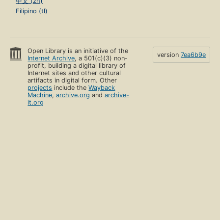
中文 (zh)
Filipino (tl)
Open Library is an initiative of the
version
7ea6b9e
Internet Archive
, a 501(c)(3) non-
profit, building a digital library of
Internet sites and other cultural
artifacts in digital form. Other
projects
include the
Wayback
Machine
,
archive.org
and
archive-
it.org