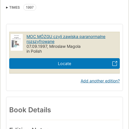
Munich
Germany
Na tle licznej w tej sytuacji i znanej literatury powstajacej na
TIMES
1997
pograniczu tego co "naukowe" i tego co "paranormalne"
ksiazka Miroslawa Magoly stanowi przedziwny wyjatek!!
MOC MÓZGU czyli zawiska paranormalne
rozszyfrowane
07.09.1997, Miroslaw Magola
in Polish
Locate
Add another edition?
Book Details