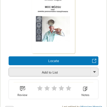
Locate
Add to List
Review
Notes
Last edited by
Miroslaw Magola