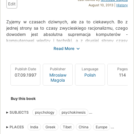
Edit
August 10, 2013 |
History
Zyjemy w czasach dziwnych, ale za to ciekawych. Bo z
jednej strony sa to czasy zwycieskiego racjonalizmu, czego
dowodem jest absolutna supremacja komputerów -
komputerowej wiedzy i techniki, a z drugiej strony czasy
rosnacej popularnosci wiedzy ezoterycznej, poszukiwania
pozaracjonalnych doznan, ofensywy w skali światowej sekt
religijnych i zainteresowania zjawiskami - które w jezyku
dziennikarskim nosza nazwe - zjawisk paranormalnych.
Publish Date
Publisher
Language
Pages
07.09.1997
Miroslaw
Polish
114
A wiec - w skrócie - czasy czlowieka racjonalnego
Magola
przezywajacego kryzys wiary we wlasny rozum!
Bo czymze innym mozna by okreslic brak wiary przecietnego
Buy this book
czlowieka w to, ze "jajoglowy specjalista" wsparty sila
komputera - w wielu dziedzinach zycia nie potrafi nam
pomóc? Czymze wiec jest poczucie, ze wobec tego musimy
SUBJECTS
psychology
psychokinesis
szukac pomocy w silach przez nauke malo jeszcze
Franz Anton Mesmer
parapsychologia
zbadanych - bioenergetyce, okultyzmie, telepatii i innych
PLACES
India
Greek
Tibet
China
Europe
tajemnicach naszej egzystencji na ziemi?