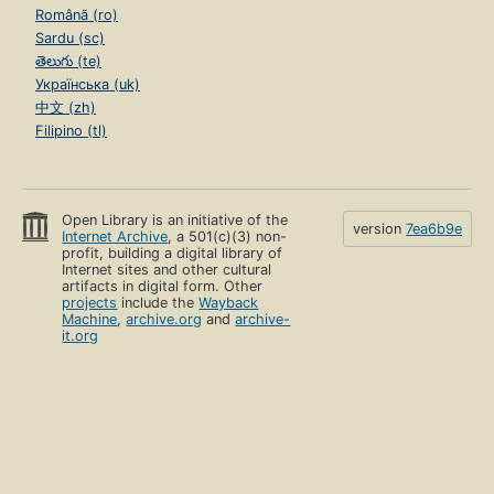
Română (ro)
Sardu (sc)
తెలుగు (te)
Українська (uk)
中文 (zh)
Filipino (tl)
Open Library is an initiative of the
version
7ea6b9e
Internet Archive
, a 501(c)(3) non-
profit, building a digital library of
Internet sites and other cultural
artifacts in digital form. Other
projects
include the
Wayback
Machine
,
archive.org
and
archive-
it.org