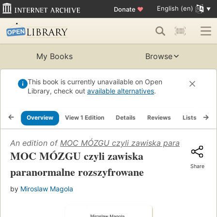
English (en)
Donate
♥
My Books
Browse
This book is currently unavailable on Open
Library, check out
available alternatives
.
Overview
View 1 Edition
Details
Reviews
Lists
Re
An edition of
MOC MÓZGU czyli zawiska paranormalne 
MOC MÓZGU czyli zawiska
Share
paranormalne rozszyfrowane
by
Miroslaw Magola