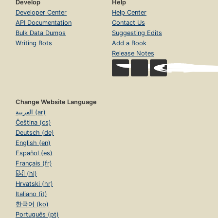
Develop
Help
Developer Center
Help Center
API Documentation
Contact Us
Bulk Data Dumps
Suggesting Edits
Writing Bots
Add a Book
Release Notes
Change Website Language
العربية (ar)
Čeština (cs)
Deutsch (de)
English (en)
Español (es)
Français (fr)
हिंदी (hi)
Hrvatski (hr)
Italiano (it)
한국어 (ko)
Português (pt)