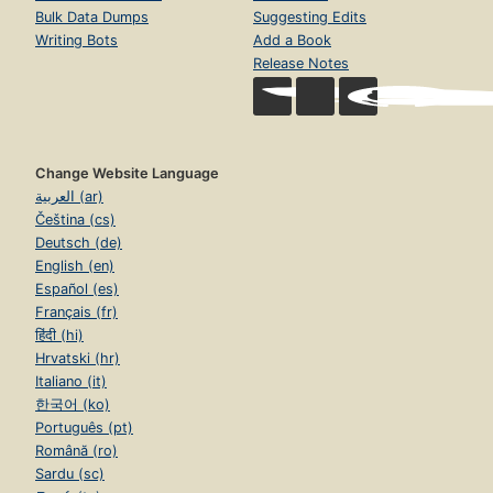
Bulk Data Dumps
Suggesting Edits
Writing Bots
Add a Book
Release Notes
Change Website Language
العربية (ar)
Čeština (cs)
Deutsch (de)
English (en)
Español (es)
Français (fr)
हिंदी (hi)
Hrvatski (hr)
Italiano (it)
한국어 (ko)
Português (pt)
Română (ro)
Sardu (sc)