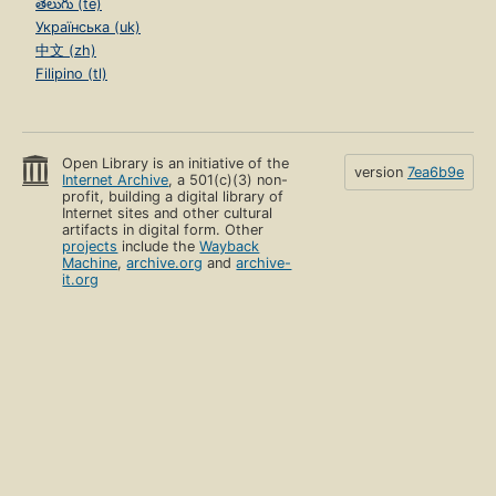
తెలుగు (te)
Українська (uk)
中文 (zh)
Filipino (tl)
Open Library is an initiative of the
version
7ea6b9e
Internet Archive
, a 501(c)(3) non-
profit, building a digital library of
Internet sites and other cultural
artifacts in digital form. Other
projects
include the
Wayback
Machine
,
archive.org
and
archive-
it.org