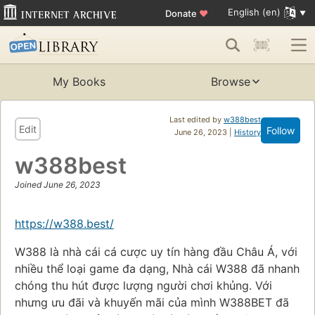
English (en)
Donate
♥
My Books
Browse
Last edited by
w388best
Edit
Follow
June 26, 2023 |
History
w388best
Joined June 26, 2023
https://w388.best/
W388 là nhà cái cá cược uy tín hàng đầu Châu Á, với
nhiều thể loại game đa dạng, Nhà cái W388 đã nhanh
chóng thu hút được lượng người chơi khủng. Với
nhưng ưu đãi và khuyến mãi của mình W388BET đã