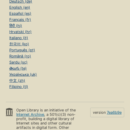
Deutsch (de)
English (en)
Español (es)
Français (fr)
हिंदी (hi)
Hrvatski (hr)
Italiano (it)
한국어 (ko)
Português (pt)
Română (ro)
Sardu (sc)
తెలుగు (te)
Українська (uk)
中文 (zh)
Filipino (tl)
Open Library is an initiative of the
version
7ea6b9e
Internet Archive
, a 501(c)(3) non-
profit, building a digital library of
Internet sites and other cultural
artifacts in digital form. Other