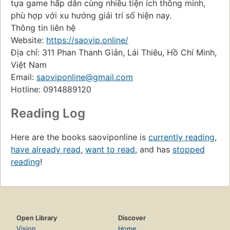
tựa game hấp dẫn cùng nhiều tiện ích thông minh,
phù hợp với xu hướng giải trí số hiện nay.
Thông tin liên hệ
Website:
https://saovip.online/
Địa chỉ: 311 Phan Thanh Giản, Lái Thiêu, Hồ Chí Minh,
Việt Nam
Email:
saoviponline@gmail.com
Hotline: 0914889120
Reading Log
Here are the books saoviponline is
currently reading
,
have already read
,
want to read
, and has
stopped
reading
!
Open Library
Discover
Vision
Home