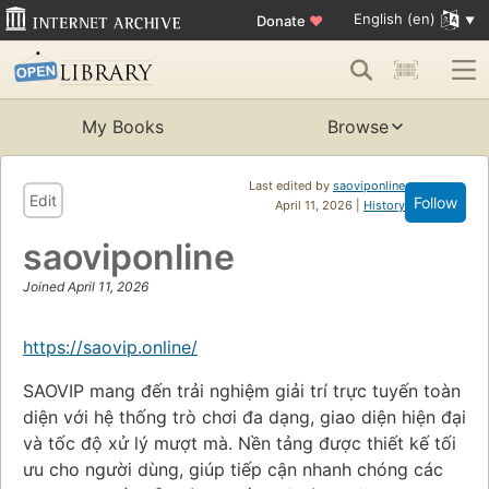
English (en)
Donate
♥
My Books
Browse
Last edited by
saoviponline
Edit
Follow
April 11, 2026 |
History
saoviponline
Joined April 11, 2026
https://saovip.online/
SAOVIP mang đến trải nghiệm giải trí trực tuyến toàn
diện với hệ thống trò chơi đa dạng, giao diện hiện đại
và tốc độ xử lý mượt mà. Nền tảng được thiết kế tối
ưu cho người dùng, giúp tiếp cận nhanh chóng các