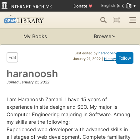
English (en)
Donate
♥
My Books
Browse
Last edited by
haranoosh
Edit
Follow
January 21, 2022 |
History
haranoosh
Joined January 21, 2022
I am Haranoosh Zamani. I have 15 years of
experience in site design and SEO. My major is
Computer Engineering majoring in Software. Among
my skills are the following:
Experienced web developer with advanced skills in
all stages of web development. Complete familiarity