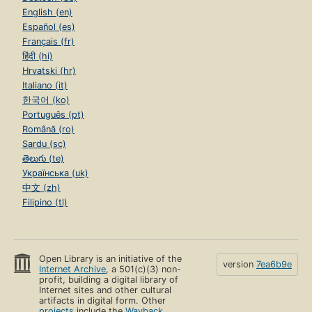
English (en)
Español (es)
Français (fr)
हिंदी (hi)
Hrvatski (hr)
Italiano (it)
한국어 (ko)
Português (pt)
Română (ro)
Sardu (sc)
తెలుగు (te)
Українська (uk)
中文 (zh)
Filipino (tl)
Open Library is an initiative of the
version
7ea6b9e
Internet Archive
, a 501(c)(3) non-
profit, building a digital library of
Internet sites and other cultural
artifacts in digital form. Other
projects
include the
Wayback