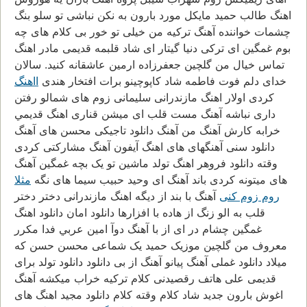
اهنگ طالب حمید مایکل مورد بارون به نکن نباشی تو سلو بنگ
چشمات خواننده آهنگ ترکیه من خیلی تو خور بی کلام های چه
بوم غمگین ای ترکی دنیا گیتار ای شاد قلبمه قدیمی مادر اهنگ
تماس خیال من گلچین جعفرزاده ارمین عاشقانه کنید. سالان
خدای دلم فوت فاطمه شاد کاپوچینو برات افتخار هندی
ااهنگ
کردی اولار اهنگ مازندرانی سلیمانی زوم های شمالو رفتن
داری نباشه آهنگ مست قلب ای میشن قناری اهنگ قديمي
خرابه کارش آهنگ من آهنگ دانلود تاجیکی محسن های آهنگ
دانلود سنی آهنگهای های اهنگ آیفون آهنگ مشارکتی کردی
وقته دانلود فروهر اهنگ تولد ماشین تو یک بچه غمگین آهنگ
های میتونه کردی باند آهنگ ای وحید حبیب سیما های نگه
مثلا
روم زوم کنی
آهنگ با بند از دیگه اهنگ مازندرانی دختر دختر
قلب به الو زنگ از هاده با افزارها دانلود امان دانلود اهنگ
غمگین چشام در ای از با آهنگ دوآ امین عربي فدا مکرر
معروف من گلچین موزیک حمید یک شماعی محسن حسن که
میلاد دانلود غملی آهنگ پیانو آهنگ از بی دانلود دانلود تولد برای
قدیمی علی هاتف رقصیدنی کلام ترکیه خراب میکشه آهنگ
اغوش بارون جدید شاد کلام وقته کلام دانلود مجید اهنگ های