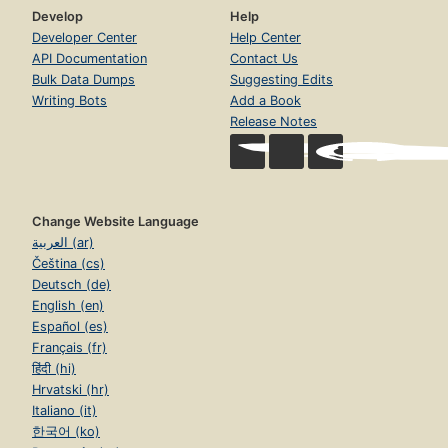
Develop
Help
Developer Center
Help Center
API Documentation
Contact Us
Bulk Data Dumps
Suggesting Edits
Writing Bots
Add a Book
Release Notes
Change Website Language
العربية (ar)
Čeština (cs)
Deutsch (de)
English (en)
Español (es)
Français (fr)
हिंदी (hi)
Hrvatski (hr)
Italiano (it)
한국어 (ko)