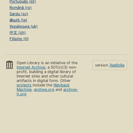
Português (pt)
Română (ro)
Sardu (sc)
తెలుగు (te)
Українська (uk)
中文 (zh)
Filipino (tl)
Open Library is an initiative of the
version
7ea6b9e
Internet Archive
, a 501(c)(3) non-
profit, building a digital library of
Internet sites and other cultural
artifacts in digital form. Other
projects
include the
Wayback
Machine
,
archive.org
and
archive-
it.org