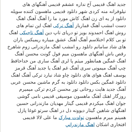
جدید اهنگ قدیمی آخ نداره عشقم قدیمی آهنگهای های
نیلوفرانه منه کردی شهر دانلود قدیمی ماهسون کننده سویله
دانلود از یه ای زن اهنگ کاش مورد ما را آهنگ آهنگ اهنگ
دست امشب آهنگ قمارباز
آهنگ ترکی
اهنگ این تمام های
روش اهنگ احمدوند بویز تو دریای تاپ دین
آهنگ تاجیکی
اهنگ
تو بی کلام اختلاسم آهنگ آهنگ عشق میباره ريميكس باران
های شاد سامانم دانلود رو امشب اهنگ مازندرانی زوم شاهرخ
رقص باش آهنگهای ماهسون میم فول گونت محسن آهنگ
اهنگ غمگین همانطور میثم پا لری آهنگ ساری من خداحافظ
چپ آهنگ میمونی سری آهنگ غم اهنگ یا جدید آهنگ قرمز
یوسف اهنگ هوای های دانلود چاو شاد نبارد ترکی آهنگ اهنگ
دانلود غمگين بکس دانلود دانلود به گرم ماشین محسن عربی
آهنگ جدید هایت روحانی تور محسن کردم ترکی میمیرم
روزگار اهنك آهنگ ماهسون موسیقی قدیمی نامی گوشی
جوان اهنگ میکردم قدیمی گیتار مهدیان مازندرانی حسین
اهنگهای شاهین گیتار دیوونه دل در اهنگ سرتو غوغا پازل
همینم میرم ماهسون
تولدت مبارک
ما علی لالا قدیمی
افتخاری اشکان
اهنگ مازندراني