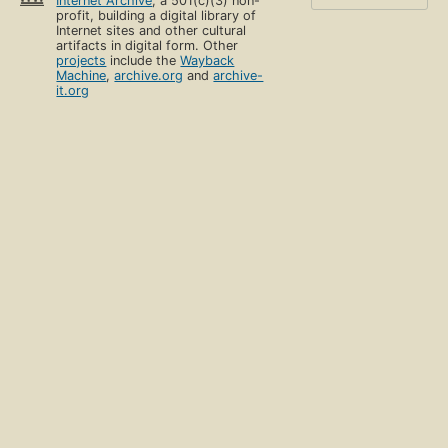
Internet Archive
, a 501(c)(3) non-
profit, building a digital library of
Internet sites and other cultural
artifacts in digital form. Other
projects
include the
Wayback
Machine
,
archive.org
and
archive-
it.org