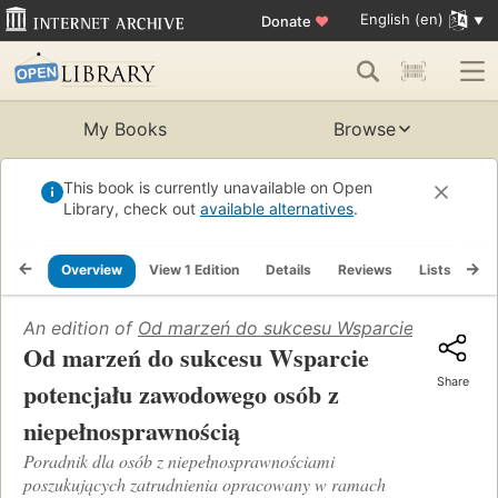
English (en)
Donate
♥
My Books
Browse
This book is currently unavailable on Open
Library, check out
available alternatives
.
Overview
View 1 Edition
Details
Reviews
Lists
Re
An edition of
Od marzeń do sukcesu Wsparcie potencja
Od marzeń do sukcesu Wsparcie
Share
potencjału zawodowego osób z
niepełnosprawnością
Poradnik dla osób z niepełnosprawnościami
poszukujących zatrudnienia opracowany w ramach