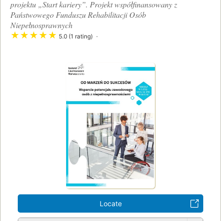
projektu „Start kariery”. Projekt współfinansowany z
Państwowego Funduszu Rehabilitacji Osób
Niepełnosprawnych
★
★
★
★
★
5.0 (1 rating)
Locate