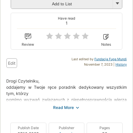
Add to List
Have read
1
Review
Notes
Last edited by
Fundacja Fuga Mundi
Edit
November 7, 2023 |
History
Drogi Czytelniku,
oddajemy w Twoje ręce poradnik dedykowany wszystkim
tym, którzy
pomimo wyzwań związanych z niepełnosprawnością wierzą
w swoje
marzenia i nieprzerwanie dążą do osiągnięcia sukcesu
zawodowego. Osoby
z niepełnosprawnością mają prawo do godnego życia i
Publish Date
Publisher
Pages
pełnienia aktywnej roli