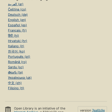
العربية (ar)
Čeština (cs)
Deutsch (de)
English (en)
Español (es)
Français (fr)
हिंदी (hi)
Hrvatski (hr)
Italiano (it)
한국어 (ko)
Português (pt)
Română (ro)
Sardu (sc)
తెలుగు (te)
Українська (uk)
中文 (zh)
Filipino (tl)
Open Library is an initiative of the
version
7ea6b9e