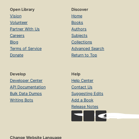
Asystentka zarządu z niedosłuchem
Page str. 45
Open Library
Discover
Vision
Home
Informacje o Agencji Zatrudnienia Fundacji Fuga Mundi
Volunteer
Books
Page str. 48
Partner With Us
Authors
Adresy przydatnych stron internetowych
Careers
Subjects
Page str. 50
Blog
Collections
Terms of Service
Advanced Search
Donate
Return to Top
Develop
Help
Developer Center
Help Center
API Documentation
Contact Us
Bulk Data Dumps
Suggesting Edits
Writing Bots
Add a Book
Release Notes
Change Website Language