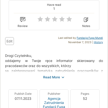
Have read
1
Review
Notes
Last edited by
Fundacja Fuga Mundi
Edit
November 7, 2023 |
History
Drogi Czytelniku,
oddajemy w Twoje ręce informator skierowany do
pracodawców oraz do wszystkich, którzy
są zainteresowani tematyką zatrudniania pracowników z
niepełnosprawnością.
Przygotowany przez nas poradnik obejmuje kompleksowe
spojrzenie na proces
zatrudniania osób należących do wspomnianej grupy.
Publish Date
Publisher
Pages
Zawarliśmy w nim nie tylko
07.11.2023
Agencja
52
podstawę prawną tego działania, ale także bardziej
Zatrudnienia
praktyczne wskazówki, które będą pomocne
Fundacji Fuga