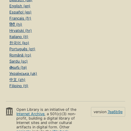
English (en)
Español (es)
Français (fr)
हिंदी (hi)
Hrvatski (hr)
Italiano (it)
한국어 (ko)
Português (pt)
Română (ro)
Sardu (sc)
తెలుగు (te)
Українська (uk)
中文 (zh)
Filipino (tl)
Open Library is an initiative of the
version
7ea6b9e
Internet Archive
, a 501(c)(3) non-
profit, building a digital library of
Internet sites and other cultural
artifacts in digital form. Other