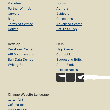
nie widzą
Volunteer
Books
Page str. 39
Partner With Us
Authors
4.3. Pokonując ciszę. Osoby niesłyszące w firmie
Careers
Subjects
produkcyjnej
Blog
Collections
Page str. 41
Terms of Service
Advanced Search
4.4. Niepełnosprawność psychiczna nie musi być
Donate
Return to Top
barierą
Page str. 43
4.5. Otwartość na różnorodność w przedszkolu –
Develop
Help
niepełnosprawność intelektualna
Developer Center
Help Center
Page str. 45
API Documentation
Contact Us
Informacje o Agencji Zatrudnienia Fundacji Fuga Mundi
Bulk Data Dumps
Suggesting Edits
Page str. 48
Writing Bots
Add a Book
Release Notes
Adresy przydatnych stron internetowych
Page str. 50
Change Website Language
العربية (ar)
Čeština (cs)
Deutsch (de)