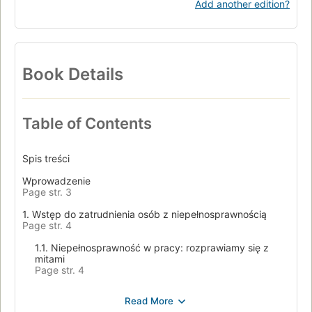
Add another edition?
autentycznego zaangażowania społecznego.
Należy pamiętać, że część treści zawartych w opracowaniu
może ulegać dezaktualizacji, np.
w przypadku zmian w prawie. Prosimy w związku z tym o
weryfikowanie przedstawionych
Book Details
informacji, szczególnie po upływie dłuższego czasu od
momentu opracowania poradnika (lipiec
2023 r.).
Table of Contents
Zapraszamy do lektury
Spis treści
Wprowadzenie
Page str. 3
1. Wstęp do zatrudnienia osób z niepełnosprawnością
Page str. 4
1.1. Niepełnosprawność w pracy: rozprawiamy się z
mitami
Page str. 4
1.2. Przesłanki i zasady zatrudniania osób z
niepełnosprawnością