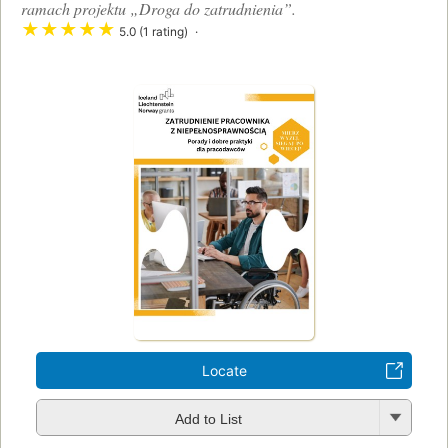
ramach projektu „Droga do zatrudnienia”.
★
★
★
★
★
5.0 (1 rating)
Locate
Add to List