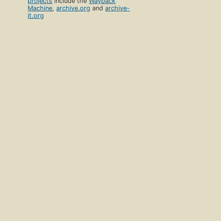
projects
include the
Wayback
Machine
,
archive.org
and
archive-
it.org