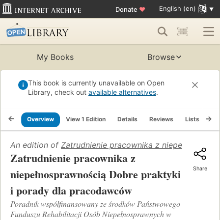
English (en)
Donate
♥
My Books
Browse
This book is currently unavailable on Open
Library, check out
available alternatives
.
Overview
View 1 Edition
Details
Reviews
Lists
Re
An edition of
Zatrudnienie pracownika z niepełnospraw
Zatrudnienie pracownika z
Share
niepełnosprawnością Dobre praktyki
i porady dla pracodawców
Poradnik współfinansowany ze środków Państwowego
Funduszu Rehabilitacji Osób Niepełnosprawnych w