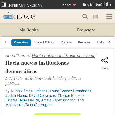
English (en)
Donate
♥
My Books
Browse
Overview
View 1 Edition
Details
Reviews
Lists
Re
An edition of
Hacia nuevas instituciones democráticas
(
Hacia nuevas instituciones
Share
democráticas
Diferencia, sostenimiento de la vida y políticas
públicas
by
Nuria Gómez Jiménez
,
Laura Gómez Hernández
,
Judith Flores
,
David Casassas
,
Ybelice Briceño
Linares
,
Alisa Del Re
,
Amaia Pérez Orozco
, and
Montserrat Galcerán Huguet