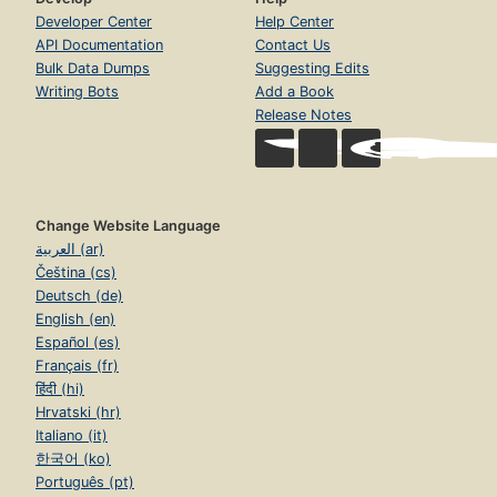
Developer Center
Help Center
API Documentation
Contact Us
Bulk Data Dumps
Suggesting Edits
Writing Bots
Add a Book
Release Notes
Change Website Language
العربية (ar)
Čeština (cs)
Deutsch (de)
English (en)
Español (es)
Français (fr)
हिंदी (hi)
Hrvatski (hr)
Italiano (it)
한국어 (ko)
Português (pt)