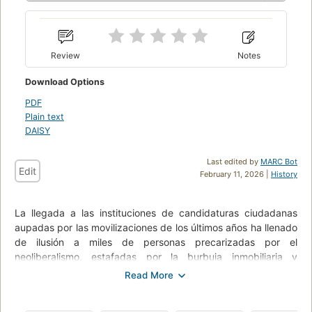
Review
Notes
Download Options
PDF
Plain text
DAISY
Last edited by
MARC Bot
Edit
February 11, 2026 |
History
La llegada a las instituciones de candidaturas ciudadanas
aupadas por las movilizaciones de los últimos años ha llenado
de ilusión a miles de personas precarizadas por el
neoliberalismo, estafadas por la burbuja inmobiliaria y
excluidas por las políticas de austeridad. Más allá de las
trabas burocráticas, del teatro de la representación y de las
dificultades presupuestarias, estas nuevas fuerzas políticas