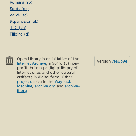
Română (ro)
Sardu (sc)
తెలుగు (te)
Українська (uk)
中文 (zh)
Filipino (tl)
Open Library is an initiative of the
version
7ea6b9e
Internet Archive
, a 501(c)(3) non-
profit, building a digital library of
Internet sites and other cultural
artifacts in digital form. Other
projects
include the
Wayback
Machine
,
archive.org
and
archive-
it.org