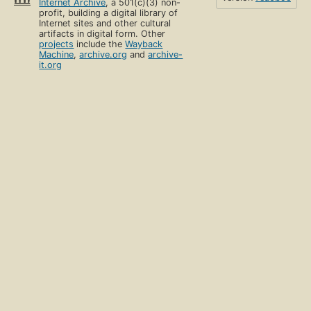
Internet Archive
, a 501(c)(3) non-
profit, building a digital library of
Internet sites and other cultural
artifacts in digital form. Other
projects
include the
Wayback
Machine
,
archive.org
and
archive-
it.org