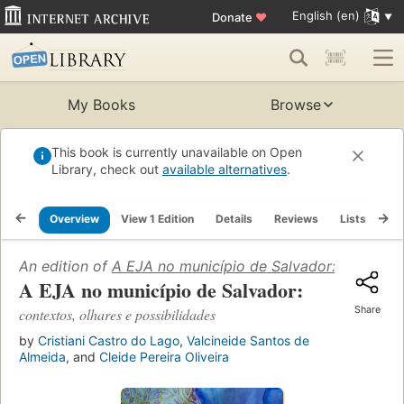
English (en)
Donate
♥
My Books
Browse
This book is currently unavailable on Open
Library, check out
available alternatives
.
Overview
View 1 Edition
Details
Reviews
Lists
Re
An edition of
A EJA no município de Salvador: contextos
A EJA no município de Salvador:
Share
contextos, olhares e possibilidades
by
Cristiani Castro do Lago
,
Valcineide Santos de
Almeida
, and
Cleide Pereira Oliveira