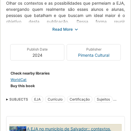
Olhar os contextos e as possibilidades que permeiam a EJA,
enxergando quem realmente são esses alunos e alunas,
pessoas que batalham e que buscam um ideal maior é o
objetivo desta publicação. Dessa forma reunir
profissionais/pesquisadores/as da Rede Municipal de
Educação de Salvador, que têm se preocupado com a
temática da Educação de Jovens e Adultos – EJA e a
refletido, sobretudo, a partir de abordagens críticas,
Publish Date
Publisher
decoloniais e antirracistas, foi a base para construção da
2024
Pimenta Cultural
obra, pessoas que estão nos espaços de gestão,
coordenação e docência da EJA, com vivências reais e
preocupações prementes para uma oferta cidadã.
Check nearby libraries
WorldCat
Buy this book
SUBJECTS
EJA
Currículo
Certificação
Sujeitos
Diversidade
A EJA no município de Salvador:: contextos,