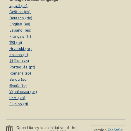
العربية (ar)
Čeština (cs)
Deutsch (de)
English (en)
Español (es)
Français (fr)
हिंदी (hi)
Hrvatski (hr)
Italiano (it)
한국어 (ko)
Português (pt)
Română (ro)
Sardu (sc)
తెలుగు (te)
Українська (uk)
中文 (zh)
Filipino (tl)
Open Library is an initiative of the
version
7ea6b9e