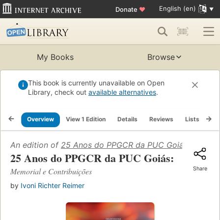
English (en)
Donate
♥
My Books
Browse
This book is currently unavailable on Open
Library, check out
available alternatives
.
Overview
View 1 Edition
Details
Reviews
Lists
Re
An edition of
25 Anos do PPGCR da PUC Goiás: Memoria
25 Anos do PPGCR da PUC Goiás:
Share
Memorial e Contribuições
by
Ivoni Richter Reimer