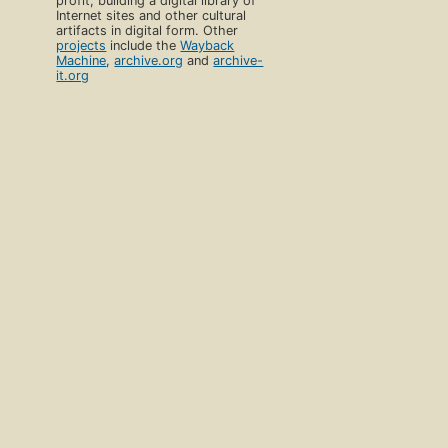
profit, building a digital library of
Internet sites and other cultural
artifacts in digital form. Other
projects
include the
Wayback
Machine
,
archive.org
and
archive-
it.org