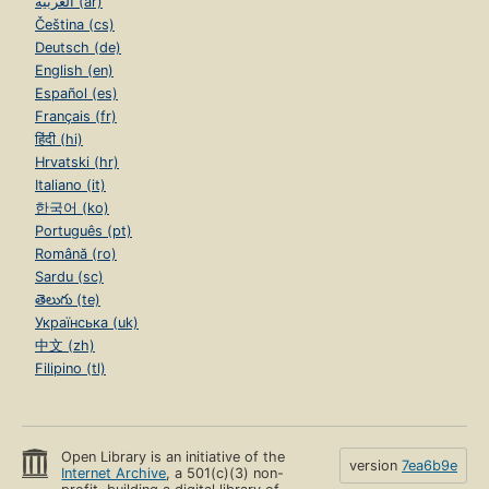
العربية (ar)
Čeština (cs)
Deutsch (de)
English (en)
Español (es)
Français (fr)
हिंदी (hi)
Hrvatski (hr)
Italiano (it)
한국어 (ko)
Português (pt)
Română (ro)
Sardu (sc)
తెలుగు (te)
Українська (uk)
中文 (zh)
Filipino (tl)
Open Library is an initiative of the
version
7ea6b9e
Internet Archive
, a 501(c)(3) non-