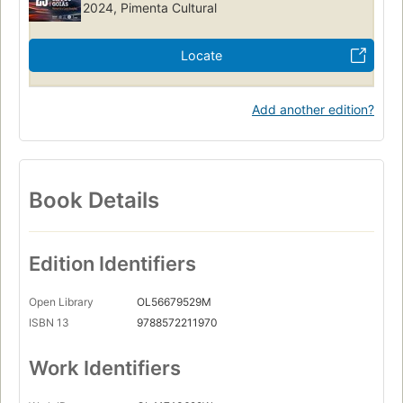
2024, Pimenta Cultural
Locate
Add another edition?
Book Details
Edition Identifiers
Open Library
OL56679529M
ISBN 13
9788572211970
Work Identifiers