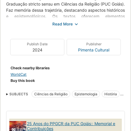
Graduação stricto sensu em Ciências da Religião (PUC Goiás).
Faz memória dessa trajetória, destacando aspectos históricos
e epistemológicos. Os textos oferecem elementos
importantes na construção do conhecimento em Ciências da
Religião e Teologia por meio de ensino, pesquisa e extensão.
As contribuições impactam positivamente em nível local,
regional, nacional e internacional.
Publish Date
Publisher
2024
Pimenta Cultural
Check nearby libraries
WorldCat
Buy this book
SUBJECTS
Ciências da Religião
Epistemologia
História
Memorial 25 Anos PUC Goiás
25 Anos do PPGCR da PUC Goiás:: Memorial e
Contribuições