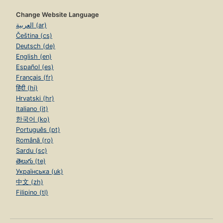
Change Website Language
العربية (ar)
Čeština (cs)
Deutsch (de)
English (en)
Español (es)
Français (fr)
हिंदी (hi)
Hrvatski (hr)
Italiano (it)
한국어 (ko)
Português (pt)
Română (ro)
Sardu (sc)
తెలుగు (te)
Українська (uk)
中文 (zh)
Filipino (tl)