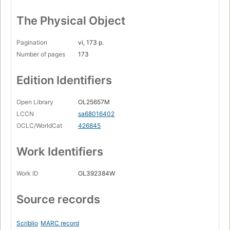
Perkembangan akuntansi biaja selama setengah abad,
oleh J.H. Jackson.
The Physical Object
Budgeting peladjaran dari kesalahan² jang lampau, oleh
J.L. Peirce.
Pagination
vi, 173 p.
Penggunan statistik sebagai alat untuk pengawasan biaja,
Number of pages
173
oleh E.W. Gaynor.
(cont.)
Edition Identifiers
Menghitung batas² pengawasan statistik untuk data biaja,
oleh C.E. Noble.
Open Library
OL25657M
LCCN
sa68016402
OCLC/WorldCat
426845
Work Identifiers
Work ID
OL392384W
Source records
Scriblio
MARC record