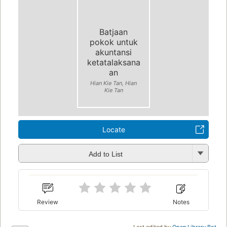
Batjaan
pokok untuk
akuntansi
ketatalaksana
an
Hian Kie Tan, Hian
Kie Tan
Locate
Add to List
Review
Notes
Last edited by
Open Library Bot