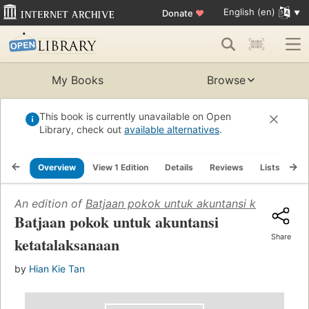
English (en)
Donate
♥
My Books
Browse
This book is currently unavailable on Open
Library, check out
available alternatives
.
Overview
View 1 Edition
Details
Reviews
Lists
Re
An edition of
Batjaan pokok untuk akuntansi ketatalaks
Batjaan pokok untuk akuntansi
Share
ketatalaksanaan
by
Hian Kie Tan