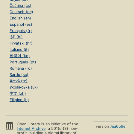
Čeština (cs)
Deutsch (de)
English (en)
Español (es)
Français (fr)
हिंदी (hi)
Hrvatski (hr)
Italiano (it)
한국어 (ko)
Português (pt)
Română (ro)
Sardu (sc)
తెలుగు (te)
Українська (uk)
中文 (zh)
Filipino (tl)
Open Library is an initiative of the
version
7ea6b9e
Internet Archive
, a 501(c)(3) non-
profit, building a digital library of