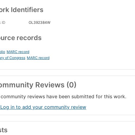
rk Identifiers
 ID
OL392384W
urce records
blio
MARC record
ary of Congress
MARC record
ommunity Reviews (0)
community reviews have been submitted for this work.
 Log in to add your community review
sts