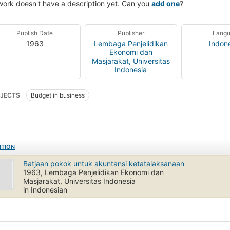
work doesn't have a description yet. Can you
add one
?
Publish Date
Publisher
Lang
1963
Lembaga Penjelidikan
Indon
Ekonomi dan
Masjarakat, Universitas
Indonesia
JECTS
Budget in business
ITION
Batjaan pokok untuk akuntansi ketatalaksanaan
1963, Lembaga Penjelidikan Ekonomi dan
Masjarakat, Universitas Indonesia
in Indonesian