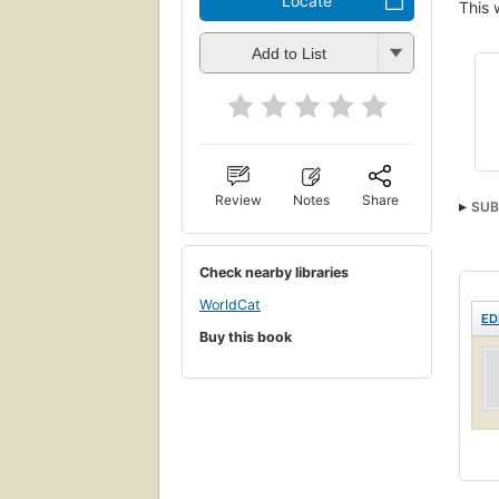
Locate
This 
Add to List
Review
Notes
Share
SUB
Check nearby libraries
WorldCat
ED
Buy this book