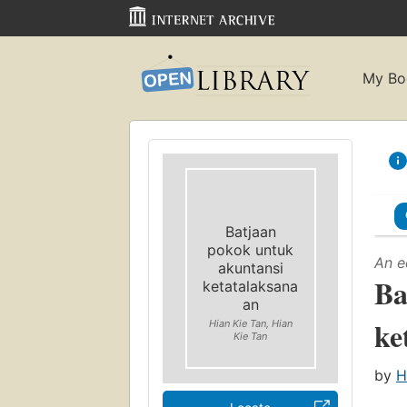
My Bo
Batjaan
pokok untuk
An e
akuntansi
Ba
ketatalaksana
an
ke
Hian Kie Tan, Hian
Kie Tan
by
H