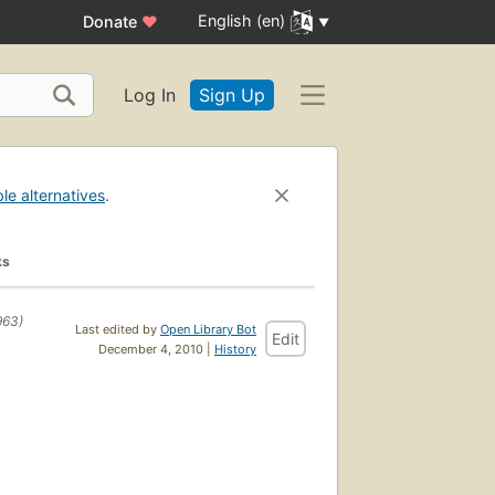
English (en)
Donate
♥
Log In
Sign Up
ble alternatives
.
ks
963)
Last edited by
Open Library Bot
Edit
December 4, 2010 |
History