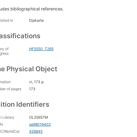
t.)
ludes bibliographical references.
ghitung batas² pengawasan statistik untuk data biaja, oleh C.E. Nob
ished in
Djakarta
assifications
ary of
HF5550 .T265
gress
e Physical Object
nation
vi, 173 p.
ber of pages
173
ition Identifiers
 Library
OL25657M
CN
sa68016402
C/WorldCat
426845