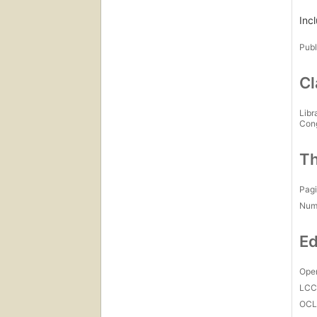
(con
Inc
Men
Publ
Cl
Libr
Con
Th
Pagi
Num
Ed
Open
LC
OCL