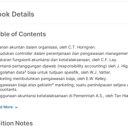
ok Details
ble of Contents
anan akuntan dalam organisasi, oleh C.T. Horngren.
udukan controller dalam perentjanaan dan pengawasan management,
gkaran fungsionil akuntansi dan ketatalaksanaan, oleh C.F. Lay.
ntansi pertanggungan djawab (responsibility accounting) oleh J. Hig
golahan data² biaja untuk tudjuan spesifik, oleh W.J. Vatter.
keting membutuhkan pengawasan biaja, oleh E.W. Kelley.
gawasan biaja atas gekiatin² marketing; suatu penindpauan setjara 
ountants.
ggunaan akuntansi ketatalaksanaan di Pemerintah A.S., oleh Tan Hia
inistrasi sistim akuntansi dan pengawasan intern, oleh L.L. Vance.
at dan fungsi akuntansi biaja, oleh N.M. Bedford.
kembangan akuntansi biaja selama setengah abad, oleh J.H. Jackso
geting peladjaran dari kesalahan² jang lampau, oleh J.L. Peirce.
ition Notes
ggunan statistik sebagai alat untuk pengawasan biaja, oleh E.W. Gay