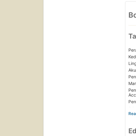
Bo
Ta
Per
Ked
Lin
Aku
Pen
Mar
Pen
Acc
Pen
Adm
Sif
Per
Bud
Ed
Pen