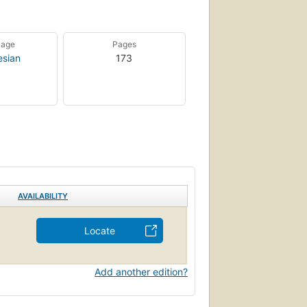
uage
Pages
esian
173
AVAILABILITY
Locate
Add another edition?