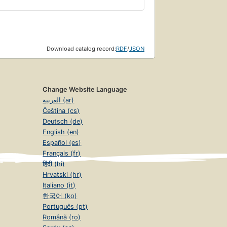
Download catalog record:
RDF
/
JSON
Change Website Language
العربية (ar)
Čeština (cs)
Deutsch (de)
English (en)
Español (es)
Français (fr)
हिंदी (hi)
Hrvatski (hr)
Italiano (it)
한국어 (ko)
Português (pt)
Română (ro)