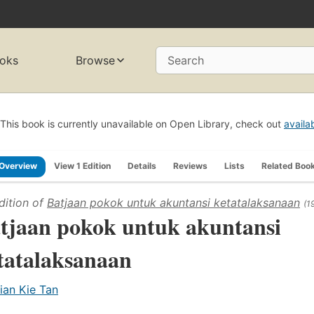
oks
Browse
Search
This book is currently unavailable on Open Library, check out
availa
Overview
View 1 Edition
Details
Reviews
Lists
Related Boo
dition of
Batjaan pokok untuk akuntansi ketatalaksanaan
(1
tjaan pokok untuk akuntansi
tatalaksanaan
ian Kie Tan