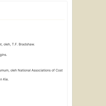
 oleh, T.F. Bradshaw.
gins.
umum, oleh National Associations of Cost
n Kie.
n.
nor.