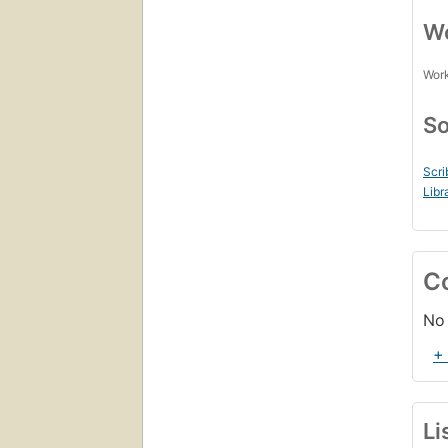
Wo
Work
So
Scri
Libr
C
No 
+
Li