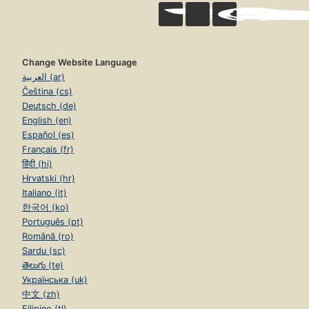
Change Website Language
العربية (ar)
Čeština (cs)
Deutsch (de)
English (en)
Español (es)
Français (fr)
हिंदी (hi)
Hrvatski (hr)
Italiano (it)
한국어 (ko)
Português (pt)
Română (ro)
Sardu (sc)
తెలుగు (te)
Українська (uk)
中文 (zh)
Filipino (tl)