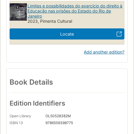
Limites e possibilidades do exercício do direito à
Educação nas prisões do Estado do Rio de
Janeiro
2023, Pimenta Cultural
Locate
Add another edition?
Book Details
Edition Identifiers
Open Library
OL50528382M
ISBN 13
9786559398775