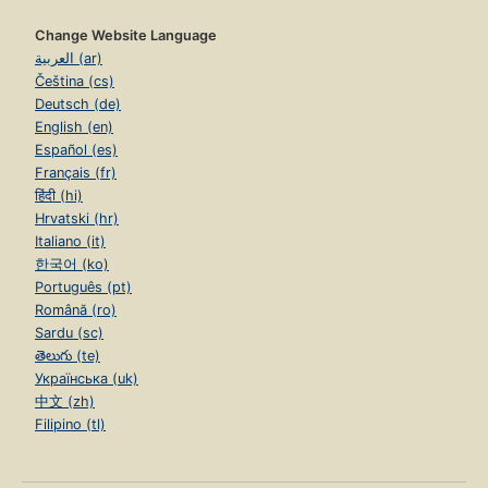
Change Website Language
العربية (ar)
Čeština (cs)
Deutsch (de)
English (en)
Español (es)
Français (fr)
हिंदी (hi)
Hrvatski (hr)
Italiano (it)
한국어 (ko)
Português (pt)
Română (ro)
Sardu (sc)
తెలుగు (te)
Українська (uk)
中文 (zh)
Filipino (tl)