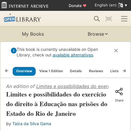
English (en)
Donate
♥
My Books
Browse
This book is currently unavailable on Open
Library, check out
available alternatives
.
Overview
View 1 Edition
Details
Reviews
Lists
Re
An edition of
Limites e possibilidades do exercício do 
Limites e possibilidades do exercício
Share
do direito à Educação nas prisões do
Estado do Rio de Janeiro
by
Taíza da Silva Gama