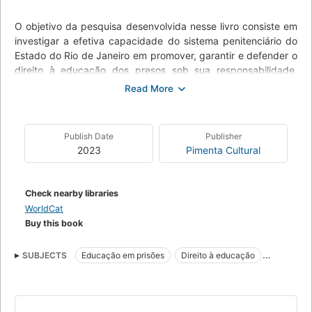
O objetivo da pesquisa desenvolvida nesse livro consiste em
investigar a efetiva capacidade do sistema penitenciário do
Estado do Rio de Janeiro em promover, garantir e defender o
direito à educação dos presos sob sua responsabilidade,
tendo como marco referencial os princípios e orientações
emanadas das Diretrizes Nacionais para a oferta da
Educação em estabelecimentos penais, cujo propósito é a
institucionalização da educação em prisões como parte
Publish Date
Publisher
constituinte da política educacional brasileira
2023
Pimenta Cultural
Check nearby libraries
WorldCat
Buy this book
SUBJECTS
Educação em prisões
Direito à educação
Sistema prisional