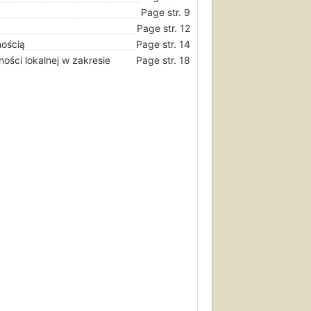
Page str. 9
Page str. 12
nością
Page str. 14
ości lokalnej w zakresie
Page str. 18
Page str. 27
epełnosprawności
Page str. 29
Page str. 29
uprawnienia
Page str. 30
prawnością
Page str. 31
Page str. 34
Page str. 36
Page str. 36
Page str. 38
Page str. 40
Page str. 42
Page str. 43
Page str. 45
Page str. 48
Page str. 50