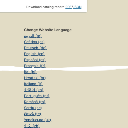
Download catalog record:
RDF
/
JSON
Change Website Language
العربية (ar)
Čeština (cs)
Deutsch (de)
English (en)
Español (es)
Français (fr)
हिंदी (hi)
Hrvatski (hr)
Italiano (it)
한국어 (ko)
Português (pt)
Română (ro)
Sardu (sc)
తెలుగు (te)
Українська (uk)
中文 (zh)