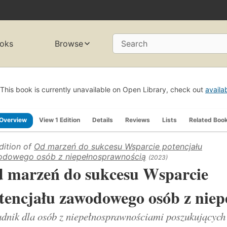
oks
Browse
Search
This book is currently unavailable on Open Library, check out
availa
Overview
View 1 Edition
Details
Reviews
Lists
Related Boo
dition of
Od marzeń do sukcesu Wsparcie potencjału
dowego osób z niepełnosprawnością
(2023)
 marzeń do sukcesu Wsparcie
tencjału zawodowego osób z niep
dnik dla osób z niepełnosprawnościami poszukujących