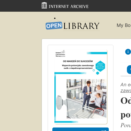
My Bo
An e
zawo
Od
po
Pora