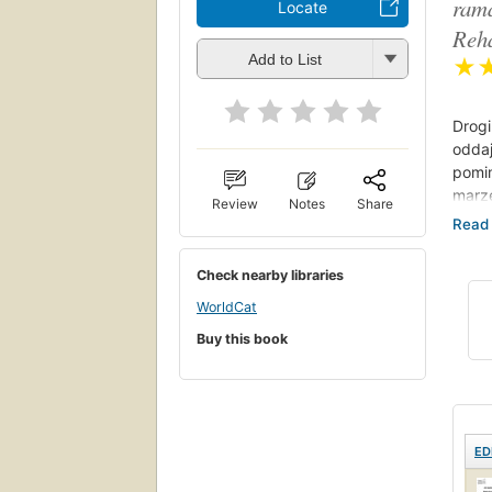
rama
Locate
Reha
Add to List
★
Drogi
odda
pomi
marze
Review
Notes
Share
z nie
w sp
rynku
Check nearby libraries
osią
WorldCat
W por
pokon
Buy this book
Pozna
z nie
infor
w dz
ED