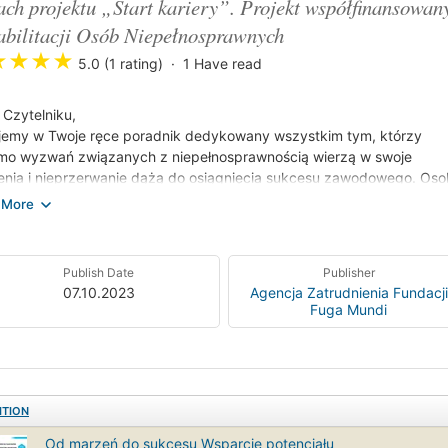
ch projektu „Start kariery”. Projekt współfinansowa
bilitacji Osób Niepełnosprawnych
★
★
★
★
5.0 (1 rating)
1
Have read
 Czytelniku,
jemy w Twoje ręce poradnik dedykowany wszystkim tym, którzy
mo wyzwań związanych z niepełnosprawnością wierzą w swoje
nia i nieprzerwanie dążą do osiągnięcia sukcesu zawodowego. Os
pełnosprawnością mają prawo do godnego życia i pełnienia aktywnej 
ołeczeństwie, w tym także w obszarze aktywności zawodowej w ra
 pracy. Niepełnosprawność nie powinna być przeszkodą na drodze
gnięcia sukcesu zawodowego.
Publish Date
Publisher
adniku zawarliśmy praktyczne wskazówki i inspiracje, które pomog
07.10.2023
Agencja Zatrudnienia Fundacji
ać trudności, jakie możesz napotkać na swojej drodze do zatrudnie
Fuga Mundi
sz swoje uprawnienia wynikające z posiadania statusu osoby
pełnosprawnością, a także inspirujące historie ludzi sukcesu. Wszystk
macje pomogą Ci zrozumieć, jak wykorzystać swoją wiedzę i umiejęt
iałaniach związanych z aktywnością zawodową
ITION
Od marzeń do sukcesu Wsparcie potencjału