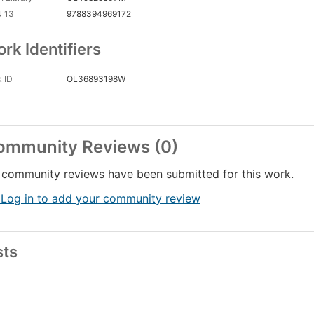
N 13
9788394969172
rk Identifiers
 ID
OL36893198W
ommunity Reviews (0)
community reviews have been submitted for this work.
 Log in to add your community review
sts