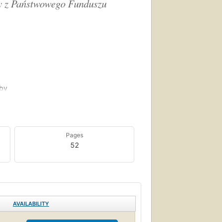
ny z Państwowego Funduszu
oby
roli
mach
 do
Pages
ą
52
nia.
ie te
ności
AVAILABILITY