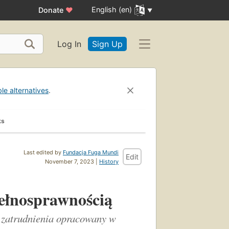
English (en)
Donate
♥
Log In
Sign Up
ble alternatives
.
ks
Last edited by
Fundacja Fuga Mundi
Edit
November 7, 2023 |
History
ełnosprawnością
 zatrudnienia opracowany w