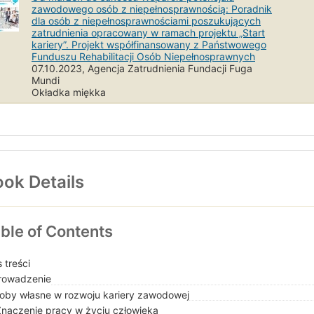
zawodowego osób z niepełnosprawnością: Poradnik
dla osób z niepełnosprawnościami poszukujących
zatrudnienia opracowany w ramach projektu „Start
kariery”. Projekt współfinansowany z Państwowego
Funduszu Rehabilitacji Osób Niepełnosprawnych
07.10.2023, Agencja Zatrudnienia Fundacji Fuga
Mundi
Okładka miękka
ok Details
ble of Contents
 treści
owadzenie
oby własne w rozwoju kariery zawodowej
Znaczenie pracy w życiu człowieka