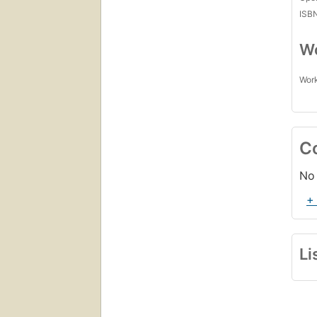
ISB
Wo
Work
C
No 
+
Li