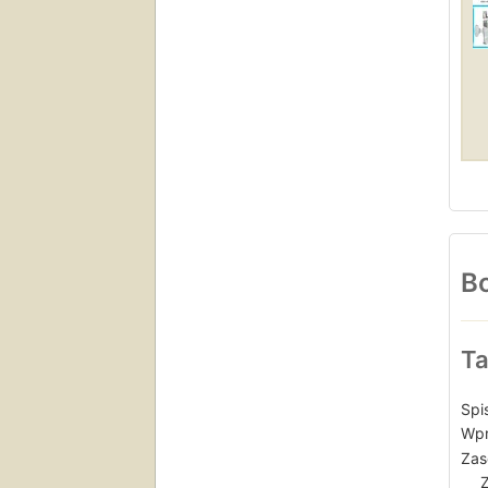
Bo
Ta
Spis
Wpr
Zas