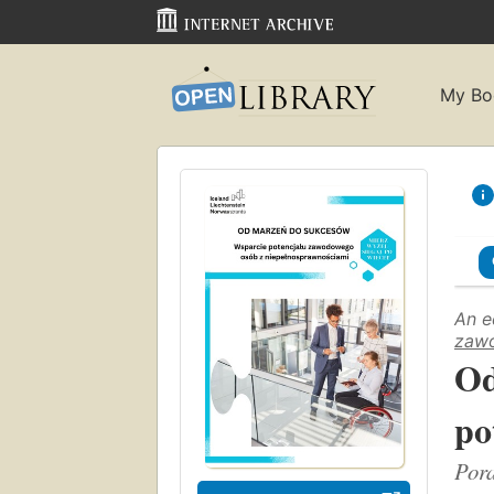
My Bo
An e
zawo
Od
po
Pora