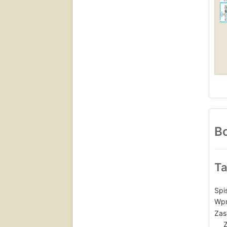
Bo
Ta
Spis
Wpr
Zas