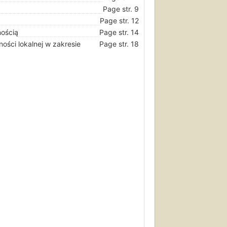
Page str. 9
Page str. 12
nością
Page str. 14
ości lokalnej w zakresie
Page str. 18
Page str. 27
epełnosprawności
Page str. 29
Page str. 29
uprawnienia
Page str. 30
prawnością
Page str. 31
Page str. 34
Page str. 36
Page str. 36
Page str. 38
Page str. 40
Page str. 42
Page str. 43
Page str. 45
Page str. 48
Page str. 50