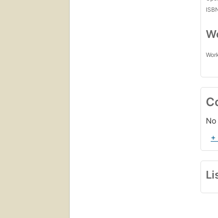
ISB
Wo
Work
C
No 
+
Li