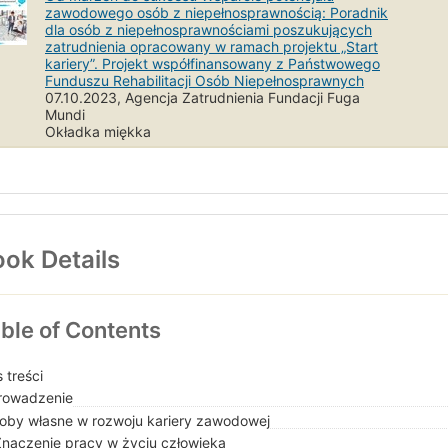
zawodowego osób z niepełnosprawnością: Poradnik
dla osób z niepełnosprawnościami poszukujących
zatrudnienia opracowany w ramach projektu „Start
kariery”. Projekt współfinansowany z Państwowego
Funduszu Rehabilitacji Osób Niepełnosprawnych
07.10.2023, Agencja Zatrudnienia Fundacji Fuga
Mundi
Okładka miękka
ok Details
ble of Contents
 treści
owadzenie
oby własne w rozwoju kariery zawodowej
Znaczenie pracy w życiu człowieka