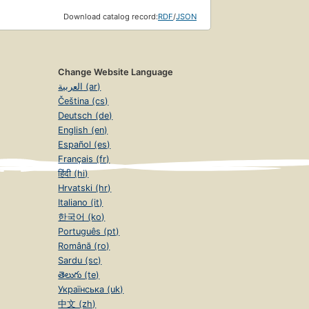
Download catalog record:
RDF
/
JSON
Change Website Language
العربية (ar)
Čeština (cs)
Deutsch (de)
English (en)
Español (es)
Français (fr)
हिंदी (hi)
Hrvatski (hr)
Italiano (it)
한국어 (ko)
Português (pt)
Română (ro)
Sardu (sc)
తెలుగు (te)
Українська (uk)
中文 (zh)