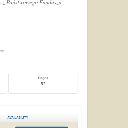
ny z Państwowego Funduszu
oby
roli
mach
 do
Pages
ą
52
nia.
ie te
ności
AVAILABILITY