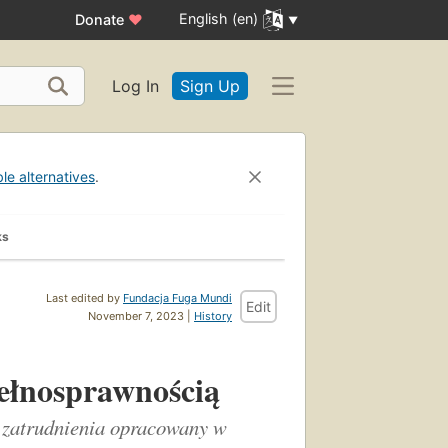
English (en)
Donate
♥
Log In
Sign Up
ble alternatives
.
ks
Last edited by
Fundacja Fuga Mundi
Edit
November 7, 2023 |
History
ełnosprawnością
 zatrudnienia opracowany w