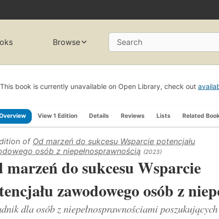
oks
Browse
Search
This book is currently unavailable on Open Library, check out
availa
Overview
View 1 Edition
Details
Reviews
Lists
Related Boo
dition of
Od marzeń do sukcesu Wsparcie potencjału
dowego osób z niepełnosprawnością
(2023)
 marzeń do sukcesu Wsparcie
tencjału zawodowego osób z niep
dnik dla osób z niepełnosprawnościami poszukujących