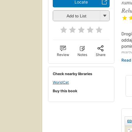
rama
Locate
Reha
Add to List
★
Drogi
odda
pomi
marze
Review
Notes
Share
z nie
w sp
rynku
Check nearby libraries
osią
WorldCat
W por
pokon
Buy this book
Pozna
z nie
infor
w dz
ED