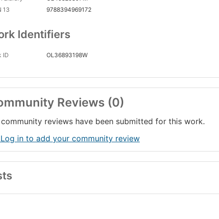
N 13
9788394969172
rk Identifiers
 ID
OL36893198W
ommunity Reviews (0)
community reviews have been submitted for this work.
 Log in to add your community review
sts