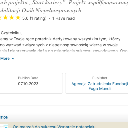
ch projektu „Start kariery”. Projekt współfinansowa
bilitacji Osób Niepełnosprawnych
★
★
★
★
5.0 (1 rating)
1
Have read
 Czytelniku,
jemy w Twoje ręce poradnik dedykowany wszystkim tym, którzy
mo wyzwań związanych z niepełnosprawnością wierzą w swoje
nia i nieprzerwanie dążą do osiągnięcia sukcesu zawodowego. Os
pełnosprawnością mają prawo do godnego życia i pełnienia aktywnej 
ołeczeństwie, w tym także w obszarze aktywności zawodowej w ra
 pracy. Niepełnosprawność nie powinna być przeszkodą na drodze
gnięcia sukcesu zawodowego.
Publish Date
Publisher
adniku zawarliśmy praktyczne wskazówki i inspiracje, które pomog
07.10.2023
Agencja Zatrudnienia Fundacji
ać trudności, jakie możesz napotkać na swojej drodze do zatrudnie
Fuga Mundi
sz swoje uprawnienia wynikające z posiadania statusu osoby
pełnosprawnością, a także inspirujące historie ludzi sukcesu. Wszystk
macje pomogą Ci zrozumieć, jak wykorzystać swoją wiedzę i umiejęt
iałaniach związanych z aktywnością zawodową
ITION
Od marzeń do sukcesu Wsparcie potencjału