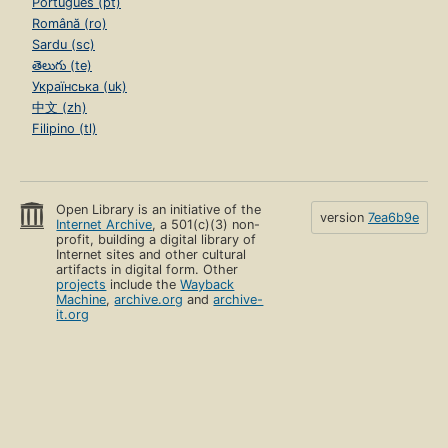
Português (pt)
Română (ro)
Sardu (sc)
తెలుగు (te)
Українська (uk)
中文 (zh)
Filipino (tl)
Open Library is an initiative of the
version
7ea6b9e
Internet Archive
, a 501(c)(3) non-
profit, building a digital library of
Internet sites and other cultural
artifacts in digital form. Other
projects
include the
Wayback
Machine
,
archive.org
and
archive-
it.org