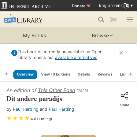
English (en)
Donate
♥
My Books
Browse
This book is currently unavailable on Open
Library, check out
available alternatives
.
Overview
View 10 Editions
Details
Reviews
Lists
An edition of
This Other Eden
(2023)
Dit andere paradijs
Share
by
Paul Harding
and
Paul Harding
★
★
★
★
4.0 (1 rating)