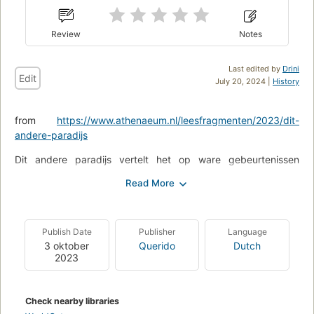
Review
Notes
Last edited by
Drini
Edit
July 20, 2024 |
History
from
https://www.athenaeum.nl/leesfragmenten/2023/dit-
andere-paradijs
Dit andere paradijs vertelt het op ware gebeurtenissen
gebaseerde verhaal van een eiland waar generaties
verschoppelingen hun thuis hebben gebouwd, beginnend bij
de Zwarte Benjamin Honey en zijn Ierse vrouw Patience. Ruim
een eeuw later wonen hun nazaten nog steeds op Apple
Publish Date
Publisher
Language
Island, samen met een zeer diverse groep buren. Ze zijn arm
3 oktober
Querido
Dutch
en lijden vaak honger, maar zijn gevrijwaard van de
2023
discriminatie en segregatie die op het vasteland aan de orde
van de dag zijn. Tot de idealistische schoolmeester Matthew
Diamond de aandacht van de autoriteiten vestigt op de in zijn
Check nearby libraries
ogen erbarmelijke omstandigheden, met de gedwongen