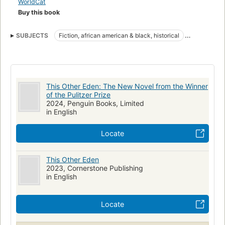
WorldCat
evacuatie van het eiland tot gevolg. De bewoners gaan
Buy this book
onverschrokken op zoek naar een nieuw paradijs.
SUBJECTS
Fiction, african american & black, historical
Fiction, small town & rural
American literature
This Other Eden: The New Novel from the Winner
of the Pulitzer Prize
2024, Penguin Books, Limited
in English
Locate
This Other Eden
2023, Cornerstone Publishing
in English
Locate