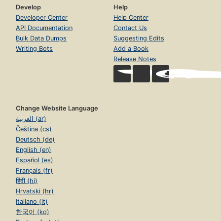
Develop
Help
Developer Center
Help Center
API Documentation
Contact Us
Bulk Data Dumps
Suggesting Edits
Writing Bots
Add a Book
Release Notes
Change Website Language
العربية (ar)
Čeština (cs)
Deutsch (de)
English (en)
Español (es)
Français (fr)
हिंदी (hi)
Hrvatski (hr)
Italiano (it)
한국어 (ko)