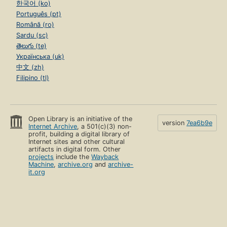
한국어 (ko)
Português (pt)
Română (ro)
Sardu (sc)
తెలుగు (te)
Українська (uk)
中文 (zh)
Filipino (tl)
Open Library is an initiative of the
version
7ea6b9e
Internet Archive
, a 501(c)(3) non-
profit, building a digital library of
Internet sites and other cultural
artifacts in digital form. Other
projects
include the
Wayback
Machine
,
archive.org
and
archive-
it.org