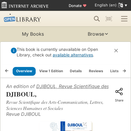
English (en)
Donate
♥
My Books
Browse
This book is currently unavailable on Open
Library, check out
available alternatives
.
Overview
View 1 Edition
Details
Reviews
Lists
Re
An edition of
DJIBOUL, Revue Scientifique des Arts-Com
DJIBOUL,
Share
Revue Scientifique des Arts-Communication, Lettres,
Sciences Humaines et Sociales
Revue DJIBOUL