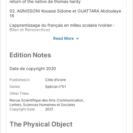
return of the native de thomas hardy
02. AGNISSONI Kouassi Sidoine et OUATTARA Abdoulaye
16
L’apprentissage du français en milieu scolaire Ivoirien :
Bilan et Perspectives
03. BAKAH Edem Kwasi et AGBO James Kofi 35
Analyse de l’interaction verbale en classe de FLE au lycée
ghanéen
Edition Notes
04. BOUDIAB Adil 58
Date de copyright 2020
La satire politique dans les dents du topographe, premier
roman de Fouad Laroui
Published in
Côte d’Ivoire
05. DÉZOMBÉ Paul 70
Series
Spécial n°01
Other Titles
L’intergénérécité ou l’écriture hétérogène dans Électre de
Revue Scientifique des Arts-Communication,
Jean Giraudoux
Lettres, Sciences Humaines et Sociales
Copyright Date
2021
06. DIATTA Jean Sibadioumeg 86
Plurilinguisme et gestion de la COVID-19 au Sénégal :
The Physical Object
Quelle contribution des langues locales à