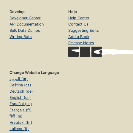
familia de Leon Roch de Benito Perez
Galdos
Develop
Help
Developer Center
Help Center
API Documentation
Contact Us
Bulk Data Dumps
Suggesting Edits
Writing Bots
Add a Book
Release Notes
Change Website Language
العربية (ar)
Čeština (cs)
Deutsch (de)
English (en)
Español (es)
Français (fr)
हिंदी (hi)
Hrvatski (hr)
Italiano (it)