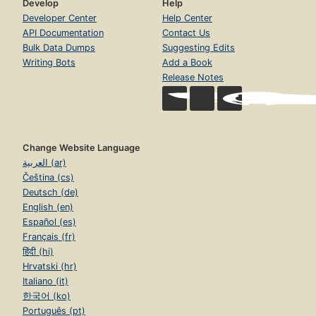
Develop
Help
Developer Center
Help Center
API Documentation
Contact Us
Bulk Data Dumps
Suggesting Edits
Writing Bots
Add a Book
Release Notes
Change Website Language
العربية (ar)
Čeština (cs)
Deutsch (de)
English (en)
Español (es)
Français (fr)
हिंदी (hi)
Hrvatski (hr)
Italiano (it)
한국어 (ko)
Português (pt)