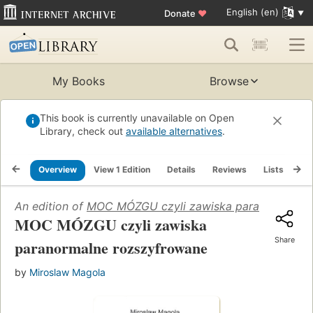
English (en)
Donate
♥
My Books
Browse
This book is currently unavailable on Open
Library, check out
available alternatives
.
Overview
View 1 Edition
Details
Reviews
Lists
Re
An edition of
MOC MÓZGU czyli zawiska paranormalne 
MOC MÓZGU czyli zawiska
Share
paranormalne rozszyfrowane
by
Miroslaw Magola