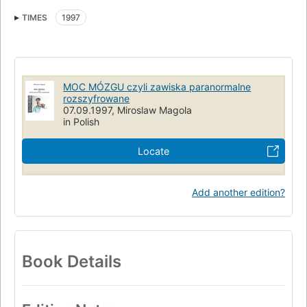
Munich
Germany
Na tle licznej w tej sytuacji i znanej literatury powstajacej na
TIMES
1997
pograniczu tego co "naukowe" i tego co "paranormalne"
ksiazka Miroslawa Magoly stanowi przedziwny wyjatek!!
MOC MÓZGU czyli zawiska paranormalne
rozszyfrowane
07.09.1997, Miroslaw Magola
in Polish
Locate
Add another edition?
Book Details