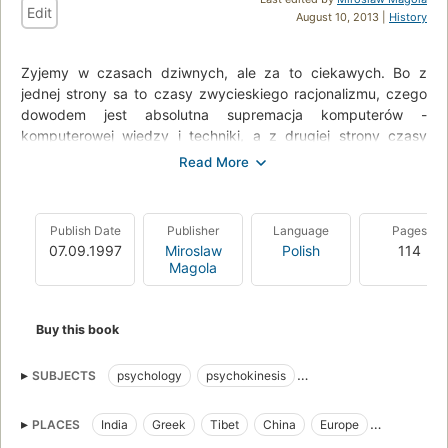
Edit
August 10, 2013 |
History
Zyjemy w czasach dziwnych, ale za to ciekawych. Bo z
jednej strony sa to czasy zwycieskiego racjonalizmu, czego
dowodem jest absolutna supremacja komputerów -
komputerowej wiedzy i techniki, a z drugiej strony czasy
rosnacej popularnosci wiedzy ezoterycznej, poszukiwania
pozaracjonalnych doznan, ofensywy w skali światowej sekt
religijnych i zainteresowania zjawiskami - które w jezyku
dziennikarskim nosza nazwe - zjawisk paranormalnych.
Publish Date
Publisher
Language
Pages
07.09.1997
Miroslaw
Polish
114
A wiec - w skrócie - czasy czlowieka racjonalnego
Magola
przezywajacego kryzys wiary we wlasny rozum!
Bo czymze innym mozna by okreslic brak wiary przecietnego
Buy this book
czlowieka w to, ze "jajoglowy specjalista" wsparty sila
komputera - w wielu dziedzinach zycia nie potrafi nam
pomóc? Czymze wiec jest poczucie, ze wobec tego musimy
SUBJECTS
psychology
psychokinesis
szukac pomocy w silach przez nauke malo jeszcze
Franz Anton Mesmer
parapsychologia
zbadanych - bioenergetyce, okultyzmie, telepatii i innych
PLACES
India
Greek
Tibet
China
Europe
tajemnicach naszej egzystencji na ziemi?