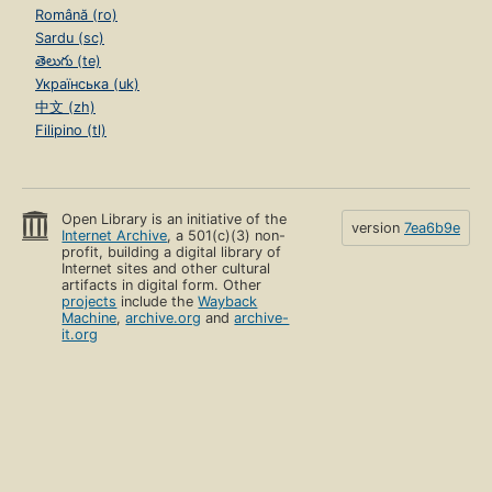
Română (ro)
Sardu (sc)
తెలుగు (te)
Українська (uk)
中文 (zh)
Filipino (tl)
Open Library is an initiative of the
version
7ea6b9e
Internet Archive
, a 501(c)(3) non-
profit, building a digital library of
Internet sites and other cultural
artifacts in digital form. Other
projects
include the
Wayback
Machine
,
archive.org
and
archive-
it.org