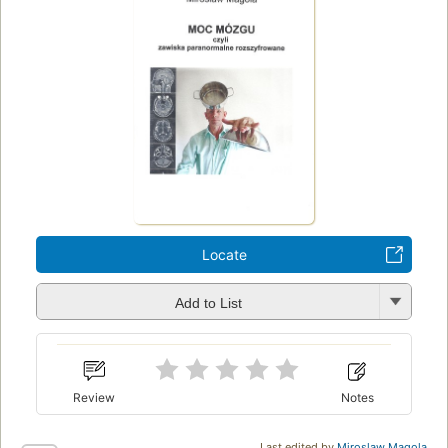
Locate
Add to List
Review
Notes
Last edited by
Miroslaw Magola