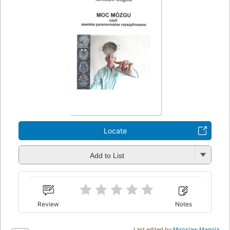
Locate
Add to List
Review
Notes
Last edited by
Miroslaw Magola