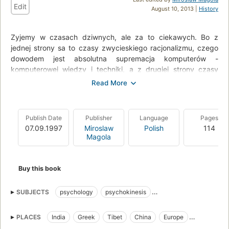
Edit
August 10, 2013 |
History
Zyjemy w czasach dziwnych, ale za to ciekawych. Bo z
jednej strony sa to czasy zwycieskiego racjonalizmu, czego
dowodem jest absolutna supremacja komputerów -
komputerowej wiedzy i techniki, a z drugiej strony czasy
rosnacej popularnosci wiedzy ezoterycznej, poszukiwania
pozaracjonalnych doznan, ofensywy w skali światowej sekt
religijnych i zainteresowania zjawiskami - które w jezyku
dziennikarskim nosza nazwe - zjawisk paranormalnych.
Publish Date
Publisher
Language
Pages
07.09.1997
Miroslaw
Polish
114
A wiec - w skrócie - czasy czlowieka racjonalnego
Magola
przezywajacego kryzys wiary we wlasny rozum!
Bo czymze innym mozna by okreslic brak wiary przecietnego
Buy this book
czlowieka w to, ze "jajoglowy specjalista" wsparty sila
komputera - w wielu dziedzinach zycia nie potrafi nam
pomóc? Czymze wiec jest poczucie, ze wobec tego musimy
SUBJECTS
psychology
psychokinesis
szukac pomocy w silach przez nauke malo jeszcze
Franz Anton Mesmer
parapsychologia
zbadanych - bioenergetyce, okultyzmie, telepatii i innych
PLACES
India
Greek
Tibet
China
Europe
tajemnicach naszej egzystencji na ziemi?