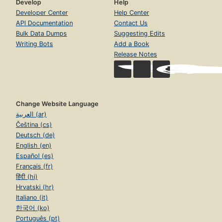
Develop
Help
Developer Center
Help Center
API Documentation
Contact Us
Bulk Data Dumps
Suggesting Edits
Writing Bots
Add a Book
Release Notes
Change Website Language
العربية (ar)
Čeština (cs)
Deutsch (de)
English (en)
Español (es)
Français (fr)
हिंदी (hi)
Hrvatski (hr)
Italiano (it)
한국어 (ko)
Português (pt)