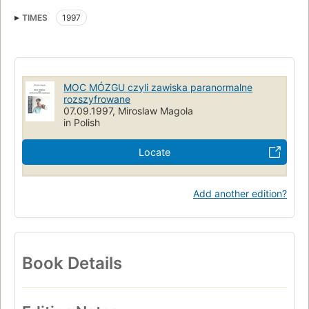
Munich
Germany
Na tle licznej w tej sytuacji i znanej literatury powstajacej na
TIMES
1997
pograniczu tego co "naukowe" i tego co "paranormalne"
ksiazka Miroslawa Magoly stanowi przedziwny wyjatek!!
MOC MÓZGU czyli zawiska paranormalne
rozszyfrowane
07.09.1997, Miroslaw Magola
in Polish
Locate
Add another edition?
Book Details