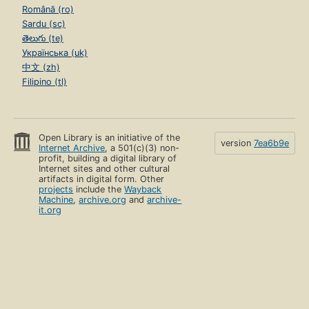
Română (ro)
Sardu (sc)
తెలుగు (te)
Українська (uk)
中文 (zh)
Filipino (tl)
Open Library is an initiative of the
version
7ea6b9e
Internet Archive
, a 501(c)(3) non-
profit, building a digital library of
Internet sites and other cultural
artifacts in digital form. Other
projects
include the
Wayback
Machine
,
archive.org
and
archive-
it.org