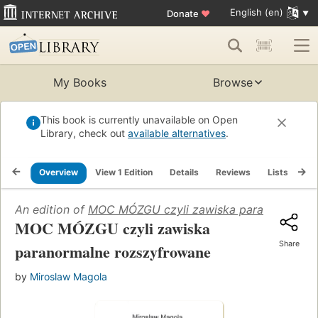
English (en)
Donate
♥
My Books
Browse
This book is currently unavailable on Open
Library, check out
available alternatives
.
Overview
View 1 Edition
Details
Reviews
Lists
Re
An edition of
MOC MÓZGU czyli zawiska paranormalne 
MOC MÓZGU czyli zawiska
Share
paranormalne rozszyfrowane
by
Miroslaw Magola