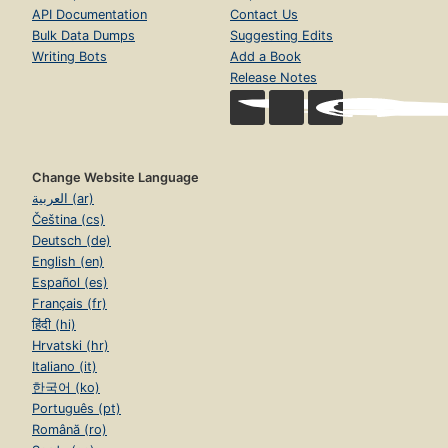
API Documentation
Contact Us
Bulk Data Dumps
Suggesting Edits
Writing Bots
Add a Book
Release Notes
Change Website Language
العربية (ar)
Čeština (cs)
Deutsch (de)
English (en)
Español (es)
Français (fr)
हिंदी (hi)
Hrvatski (hr)
Italiano (it)
한국어 (ko)
Português (pt)
Română (ro)