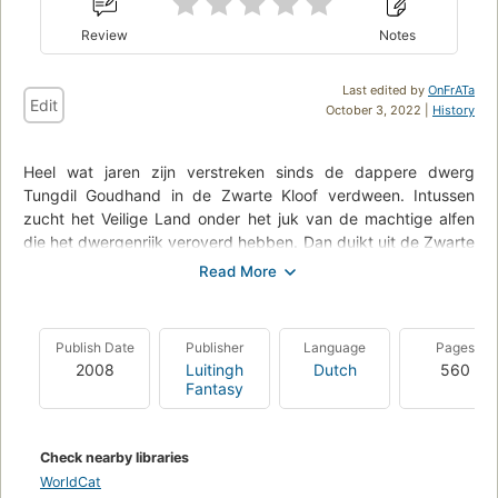
Review
Notes
Last edited by
OnFrATa
Edit
October 3, 2022 |
History
Heel wat jaren zijn verstreken sinds de dappere dwerg
Tungdil Goudhand in de Zwarte Kloof verdween. Intussen
zucht het Veilige Land onder het juk van de machtige alfen
die het dwergenrijk veroverd hebben. Dan duikt uit de Zwarte
Kloof een krijger in een zwarte wapenrusting op die zich
Tungdil noemt. Voor zijn trouwste vriend Woestling betekent
dit nieuwe hoop. Maar is het werkelijk Tungdil? Of is het
iemand die zich voor Tungdil uitgeeft? Wat zijn de
Publish Date
Publisher
Language
Pages
bedoelingen van de krijger in de magische wapenrusting?
2008
Luitingh
Dutch
560
Fantasy
Deze keer staat niet alleen de toekomst van het Veilige Land
op het spel, maar ook het lot van de dwergen, alle dwergen...
Check nearby libraries
WorldCat