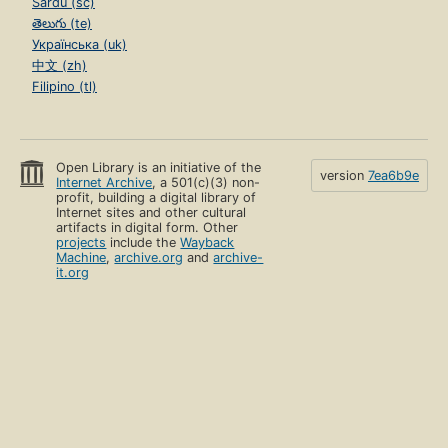
Sardu (sc)
తెలుగు (te)
Українська (uk)
中文 (zh)
Filipino (tl)
Open Library is an initiative of the
version
7ea6b9e
Internet Archive
, a 501(c)(3) non-
profit, building a digital library of
Internet sites and other cultural
artifacts in digital form. Other
projects
include the
Wayback
Machine
,
archive.org
and
archive-
it.org