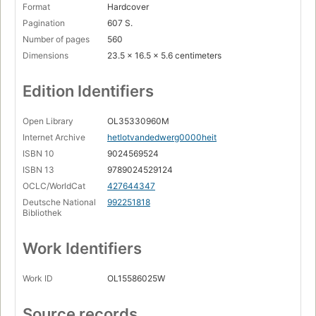
Format
Hardcover
Pagination
607 S.
Number of pages
560
Dimensions
23.5 x 16.5 x 5.6 centimeters
Edition Identifiers
Open Library
OL35330960M
Internet Archive
hetlotvandedwerg0000heit
ISBN 10
9024569524
ISBN 13
9789024529124
OCLC/WorldCat
427644347
Deutsche National
992251818
Bibliothek
Work Identifiers
Work ID
OL15586025W
Source records