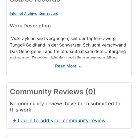
Internet Archive
item record
Work Description
„Viele Zyklen sind vergangen, seit der tapfere Zwerg
Tungdil Goldhand in der Schwarzen Schlucht verschwand.
Das Geborgene Land treibt unaufhaltsam dem Untergang
entgegen. Drachen, Magier und die grausamen Albae
haben das Reich unter sich aufgeteilt. Die
Zwergenstämme wurden in die finsteren Stollen
zurückgedrängt oder fast völlig vernichtet. Dann kehrt ein
Zwergenkrieger in einer schwarzen Rüstung zurück, der
Community Reviews (0)
sich Tungdil nennt. Für seinen treuesten Freund
Ingrimmsch und seine Gefährten bedeutet das neue
No community reviews have been submitted for
Hoffnung. Doch bald mehren sich Zweifel – ist es wirklich
this work.
Tungdil, oder führt der Zwerg etwas ganz anderes im
Schilde? Es geht um die Zukunft des Geborgenen Landes
+ Log in to add your community review
– und um das Schicksal aller Zwerge.“