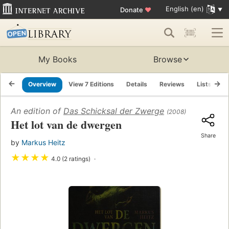
English (en)
Donate
♥
My Books
Browse
Overview
View 7 Editions
Details
Reviews
Lists
R
An edition of
Das Schicksal der Zwerge
(2008)
Het lot van de dwergen
Share
by
Markus Heitz
★
★
★
★
4.0 (2 ratings)