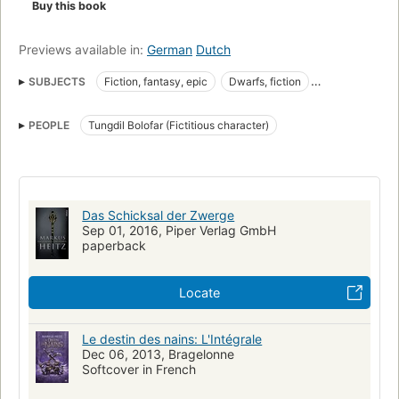
Buy this book
Previews available in:
German
Dutch
SUBJECTS
Fiction, fantasy, epic
Dwarfs, fiction
Imaginary wars and battles in fiction
[series:Die_Zwerge]
PEOPLE
Tungdil Bolofar (Fictitious character)
Das Schicksal der Zwerge
Sep 01, 2016, Piper Verlag GmbH
paperback
Locate
Le destin des nains: L'Intégrale
Dec 06, 2013, Bragelonne
Softcover in French