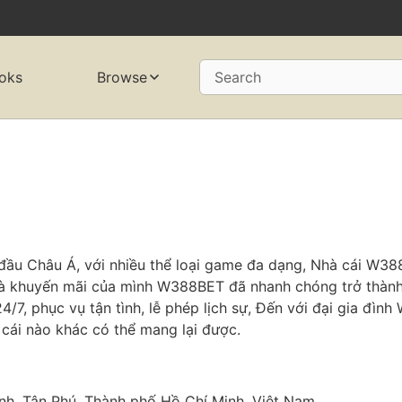
oks
Browse
Search
 đầu Châu Á, với nhiều thể loại game đa dạng, Nhà cái W3
và khuyến mãi của mình W388BET đã nhanh chóng trở thành
/7, phục vụ tận tình, lễ phép lịch sự, Đến với đại gia đì
ái nào khác có thể mang lại được.
ành, Tân Phú, Thành phố Hồ Chí Minh, Việt Nam