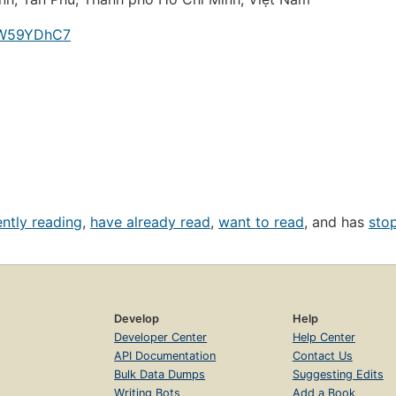
j1W59YDhC7
ently reading
,
have already read
,
want to read
, and has
sto
Develop
Help
Developer Center
Help Center
API Documentation
Contact Us
Bulk Data Dumps
Suggesting Edits
Writing Bots
Add a Book