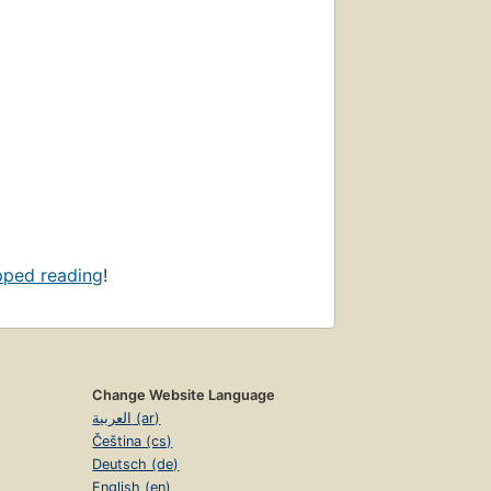
pped reading
!
Change Website Language
العربية (ar)
Čeština (cs)
Deutsch (de)
English (en)