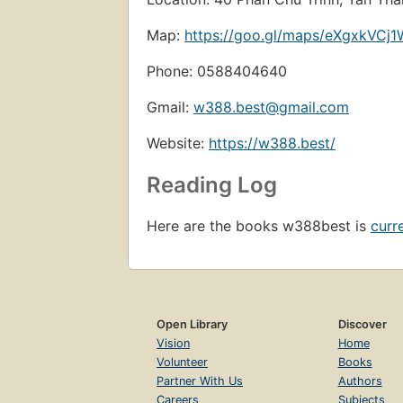
Map:
https://goo.gl/maps/eXgxkVC
Phone: 0588404640
Gmail:
w388.best@gmail.com
Website:
https://w388.best/
Reading Log
Here are the books w388best is
curr
Open Library
Discover
Vision
Home
Volunteer
Books
Partner With Us
Authors
Careers
Subjects