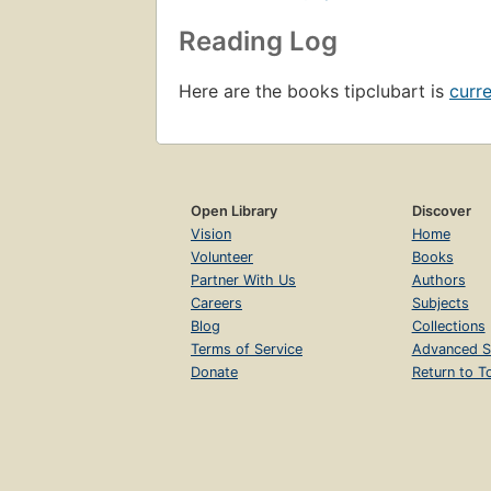
Reading Log
Here are the books tipclubart is
curre
Open Library
Discover
Vision
Home
Volunteer
Books
Partner With Us
Authors
Careers
Subjects
Blog
Collections
Terms of Service
Advanced S
Donate
Return to T