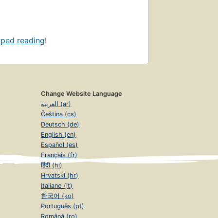
pped reading
!
Change Website Language
العربية (ar)
Čeština (cs)
Deutsch (de)
English (en)
Español (es)
Français (fr)
हिंदी (hi)
Hrvatski (hr)
Italiano (it)
한국어 (ko)
Português (pt)
Română (ro)