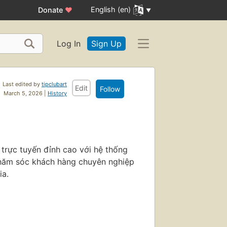
English (en)
Donate
♥
Log In
Sign Up
Last edited by
tipclubart
Edit
Follow
March 5, 2026 |
History
 trực tuyến đỉnh cao với hệ thống
 chăm sóc khách hàng chuyên nghiệp
ia.