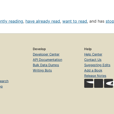
ntly reading
,
have already read
,
want to read
, and has
sto
Develop
Help
Developer Center
Help Center
API Documentation
Contact Us
Bulk Data Dumps
Suggesting Edits
Writing Bots
Add a Book
Release Notes
earch
op