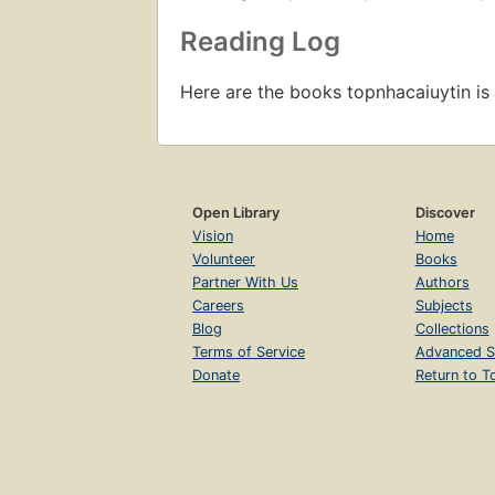
Reading Log
Here are the books topnhacaiuytin is
Open Library
Discover
Vision
Home
Volunteer
Books
Partner With Us
Authors
Careers
Subjects
Blog
Collections
Terms of Service
Advanced S
Donate
Return to T