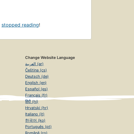
s
stopped reading
!
Change Website Language
العربية (ar)
Čeština (cs)
Deutsch (de)
English (en)
Español (es)
Français (fr)
हिंदी (hi)
Hrvatski (hr)
Italiano (it)
한국어 (ko)
Português (pt)
Română (ro)