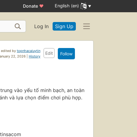
English (en)
Donate
♥
Log In
Sign Up
 edited by
topnhacaiuytin
Edit
Follow
anuary 22, 2026 |
History
 trung vào yếu tố minh bạch, an toàn
ánh và lựa chọn điểm chơi phù hợp.
ytinsacom