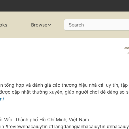
oks
Browse
Search
Last
J
n tổng hợp và đánh giá các thương hiệu nhà cái uy tín, tập
 được cập nhật thường xuyên, giúp người chơi dễ dàng so s
m/
 Gò Vấp, Thành phố Hồ Chí Minh, Việt Nam
tin #reviewnhacaiuytin #trangdanhgianhacaiuytin #nhacaiu