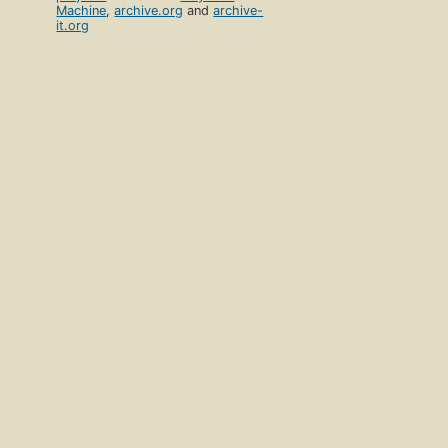
Machine
,
archive.org
and
archive-
it.org