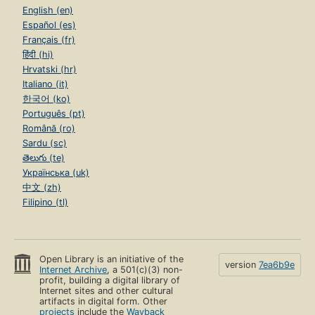
English (en)
Español (es)
Français (fr)
हिंदी (hi)
Hrvatski (hr)
Italiano (it)
한국어 (ko)
Português (pt)
Română (ro)
Sardu (sc)
తెలుగు (te)
Українська (uk)
中文 (zh)
Filipino (tl)
Open Library is an initiative of the
version
7ea6b9e
Internet Archive
, a 501(c)(3) non-
profit, building a digital library of
Internet sites and other cultural
artifacts in digital form. Other
projects
include the
Wayback