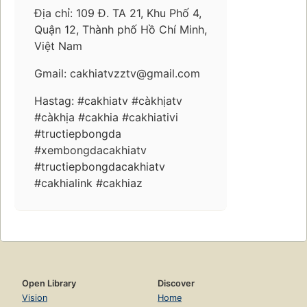
Địa chỉ: 109 Đ. TA 21, Khu Phố 4,
Quận 12, Thành phố Hồ Chí Minh,
Việt Nam
Gmail: cakhiatvzztv@gmail.com
Hastag: #cakhiatv #càkhịatv
#càkhịa #cakhia #cakhiativi
#tructiepbongda
#xembongdacakhiatv
#tructiepbongdacakhiatv
#cakhialink #cakhiaz
Open Library
Discover
Vision
Home