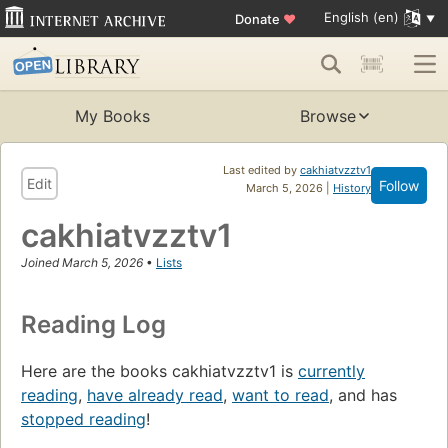
English (en)
Donate
♥
My Books
Browse
Last edited by
cakhiatvzztv1
Edit
Follow
March 5, 2026 |
History
cakhiatvzztv1
Joined March 5, 2026
•
Lists
Reading Log
Here are the books cakhiatvzztv1 is
currently
reading
,
have already read
,
want to read
, and has
stopped reading
!