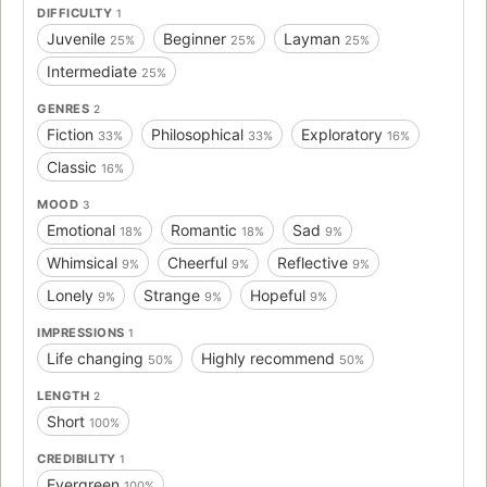
DIFFICULTY
1
Juvenile
Beginner
Layman
25%
25%
25%
Intermediate
25%
GENRES
2
Fiction
Philosophical
Exploratory
33%
33%
16%
Classic
16%
MOOD
3
Emotional
Romantic
Sad
18%
18%
9%
Whimsical
Cheerful
Reflective
9%
9%
9%
Lonely
Strange
Hopeful
9%
9%
9%
IMPRESSIONS
1
Life changing
Highly recommend
50%
50%
LENGTH
2
Short
100%
CREDIBILITY
1
Evergreen
100%