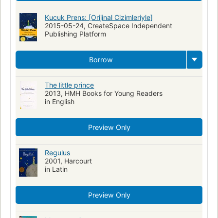
Novela juvenil
Fiction, general
Philosophy
Kucuk Prens: [Orijinal Cizimleriyle]
Princes -- Juvenile fiction
Air pilots -- Juvenile fiction
2015-05-24, CreateSpace Independent
Publishing Platform
Friendship -- Juvenile fiction
Princes -- Romans, nouvelles, etc. pour la jeunesse
Borrow
Pilotes d'aéronef -- Romans, nouvelles, etc. pour la jeunesse
Pilotos aéreos -- Novela juvenil
Príncipes -- Novela juvenil
The little prince
Cuentos de hadas
Air pilots
Novela fantástica
2013, HMH Books for Young Readers
in English
Deaf children
Juvenile
Legends
Foxes
Deserts
Children's literature, french
Translations into english
Preview Only
Short novel
Allegories
Extraterrestrial beings
Juvenile films
Drama
Planets
Fantastic fiction
General
Regulus
2001, Harcourt
Fiction - general
New york times bestseller
in Latin
French Fantasy fiction
French language
Translations into Russian
Translations into Yiddish
Preview Only
Translations into German
Translations into Turkish