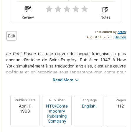
Review
Notes
Last edited by
acres
Edit
August 14, 2023 |
History
Le Petit Prince
est une œuvre de langue française, la plus
connue d'Antoine de Saint-Exupéry. Publié en 1943 à New
York simultanément à sa traduction anglaise, c'est une œuvre
poétique et philosophique sous l'apparence d'un conte pour
enfants.
Traduit en quatre cent cinquante-sept langues et dialectes,
Le Petit Prince
est le deuxième ouvrage le plus traduit au
Publish Date
Publisher
Language
Pages
monde après la Bible.
April 1,
NTC/Conte
English
112
1998
mporary
Le langage, simple et dépouillé, parce qu'il est destiné à être
Publishing
compris par des enfants, est en réalité pour le narrateur le
Company
véhicule privilégié d'une conception symbolique de la vie.
Chaque chapitre relate une rencontre du petit prince qui