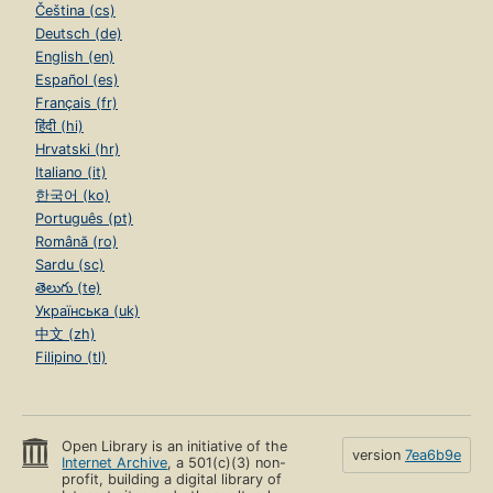
Čeština (cs)
Deutsch (de)
English (en)
Español (es)
Français (fr)
हिंदी (hi)
Hrvatski (hr)
Italiano (it)
한국어 (ko)
Português (pt)
Română (ro)
Sardu (sc)
తెలుగు (te)
Українська (uk)
中文 (zh)
Filipino (tl)
Open Library is an initiative of the
version
7ea6b9e
Internet Archive
, a 501(c)(3) non-
profit, building a digital library of