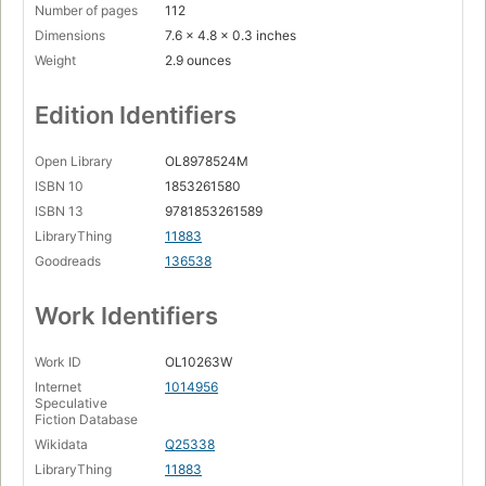
Number of pages
112
Dimensions
7.6 x 4.8 x 0.3 inches
Weight
2.9 ounces
Edition Identifiers
Open Library
OL8978524M
ISBN 10
1853261580
ISBN 13
9781853261589
LibraryThing
11883
Goodreads
136538
Work Identifiers
Work ID
OL10263W
Internet
1014956
Speculative
Fiction Database
Wikidata
Q25338
LibraryThing
11883