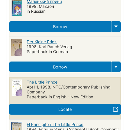
Children's stories, Turkish
Pop-up books
French fiction
Маленький принц
1999, Махаон
in Russian
Borrow
Der Kleine Prinz
1998, Karl Rauch Verlag
Paperback in German
Borrow
The Little Prince
April 1, 1998, NTC/Contemporary Publishing
Company
Paperback in English - New Edition
Locate
El Principito / The Little Prince
1994, Enrique Sainz, Continental Book Company