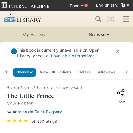
English (en)
Donate
♥
My Books
Browse
This book is currently unavailable on Open
Library, check out
available alternatives
.
Overview
View 688 Editions
Details
4 Reviews
Lists
An edition of
Le petit prince
(1943)
The Little Prince
Share
New Edition
by
Antoine de Saint-Exupéry
★
★
★
★
4.4 (237 ratings)