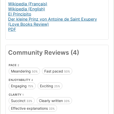
Wikipedia (Français)
Wikipedia (English)
El Principito
Der kleine Prinz von Antoine de Saint Exupery
(Love Books Review)
PDF
Community Reviews (4)
PACE
2
Meandering
Fast paced
50%
50%
ENJOYABILITY
4
Engaging
Exciting
75%
25%
CLARITY
1
Succinct
Clearly written
33%
33%
Effective explanations
33%