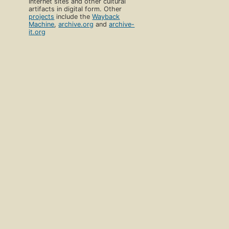
Internet sites and other cultural
artifacts in digital form. Other
projects
include the
Wayback
Machine
,
archive.org
and
archive-
it.org