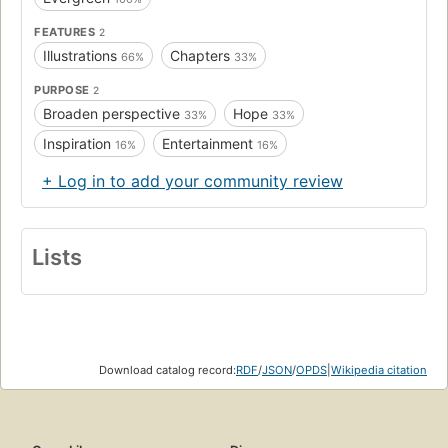
FEATURES
2
Illustrations
Chapters
66%
33%
PURPOSE
2
Broaden perspective
Hope
33%
33%
Inspiration
Entertainment
16%
16%
+ Log in to add your community review
Lists
Download catalog record:
RDF
/
JSON
/
OPDS
|
Wikipedia citation