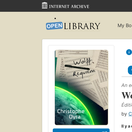
My Bo
An e
Wo
Édit
by
C
Il y 