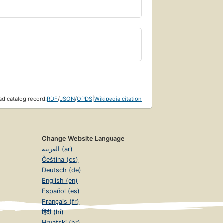
d catalog record:
RDF
/
JSON
/
OPDS
|
Wikipedia citation
Change Website Language
العربية (ar)
Čeština (cs)
Deutsch (de)
English (en)
Español (es)
Français (fr)
हिंदी (hi)
Hrvatski (hr)