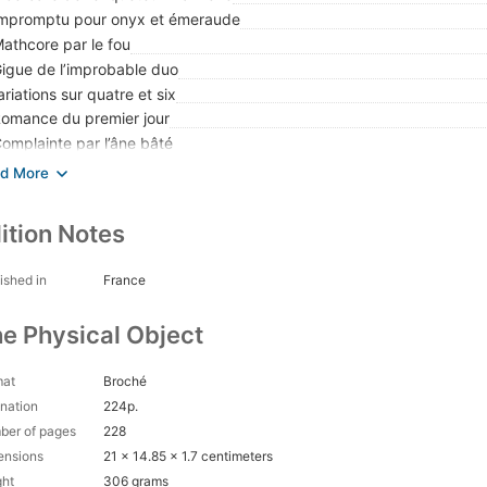
Impromptu pour onyx et émeraude
Mathcore par le fou
Gigue de l’improbable duo
ariations sur quatre et six
Romance du premier jour
Complainte par l’âne bâté
 Metal symphonique pour amitié antithétique
 Farandole de choix
 Electronicore pour cycles
ition Notes
 Zeitoper à cinq voies
 Tiento du contrepoids
ished in
France
 Tombeau du dernier vol
 Sarabande des anges
e Physical Object
Postlude de l’aïon
titura. Requiem de Wolff
mat
Broché
erciements.
nation
224p.
dits.
ber of pages
228
z-vous remarqué ?.
ensions
21 x 14.85 x 1.7 centimeters
rouvez l’auteur….
ght
306 grams