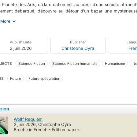
a Planète des Arts, où la création est au cœur d’une société affranc
hement débarqué, découvre au détour d'un bazar une mystérieuse p
versé par la force émotionnelle de cette œuvre et décide de découvrir
 quête l’amènera à croiser les trajectoires d’artistes aux sensibilité
ures et leurs espoirs.
 de science‑fiction humaniste, héritier de la Nouvelle Vague littéra
Publish Date
Publisher
Lang
istes sur fond d'utopie, dont l'écho se propage bien au-delà des mots
2 juin 2026
Christophe Oyra
Fre
JECTS
Science Fiction
Science Fiction humaniste
Humanisme
Ne
tes
Musique
Art
Romance
Roman choral
Science Fiction optim
ES
Future
Future speculation
nce Fiction spéculative
Exoplanète
Requiem
Soft Science Fiction
epunk
Amitié
Deuil
Spiritualité
Génie musical
Traumatismes
lience
Sense of Wonder
Fantastique poétique
ITION
Wolff Requiem
2 juin 2026, Christophe Oyra
Broché in French - Édition papier