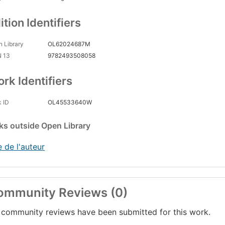
umavertissement.
ssaire.
ition Identifiers
 Library
OL62024687M
N 13
9782493508058
rk Identifiers
 ID
OL45533640W
nks
outside Open Library
e de l'auteur
ommunity Reviews (0)
community reviews have been submitted for this work.