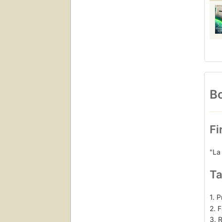
Bo
Fi
"La
Ta
1. P
2. 
3. 