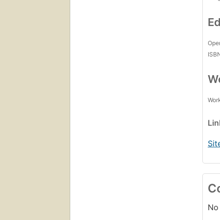
Tra
Glo
Ed
Open
ISB
Wo
Work
Li
Sit
C
No 