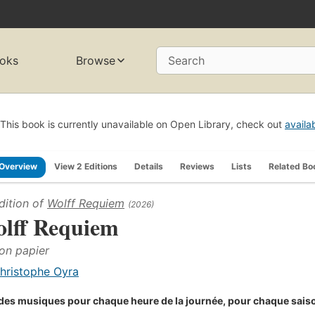
oks
Browse
Search
This book is currently unavailable on Open Library, check out
availa
Overview
View 2 Editions
Details
Reviews
Lists
Related Bo
dition of
Wolff Requiem
(2026)
lff Requiem
ion papier
hristophe Oyra
a des musiques pour chaque heure de la journée, pour chaque sai