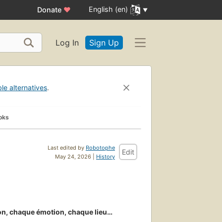
English (en)
Donate
♥
Log In
Sign Up
ble alternatives
.
oks
Last edited by
Robotophe
Edit
May 24, 2026 |
History
son, chaque émotion, chaque lieu…