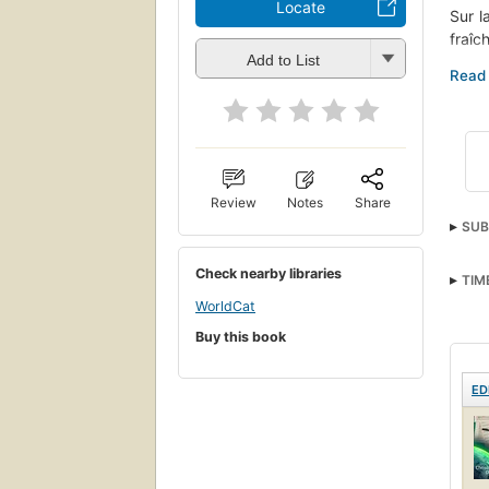
Locate
Sur l
fraîc
Add to List
boule
Cette
bless
Roman
d'art
Review
Notes
Share
SUB
Artis
Check nearby libraries
TIM
Scie
WorldCat
Hop
Buy this book
Rési
ED