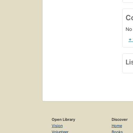
C
No 
+
Li
Open Library
Discover
Vision
Home
Volunteer
Books