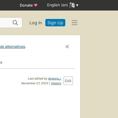
English (en)
Donate
♥
Log In
Sign Up
ble alternatives
.
ks
Last edited by
alvarog_r
Edit
November 27, 2025 |
History