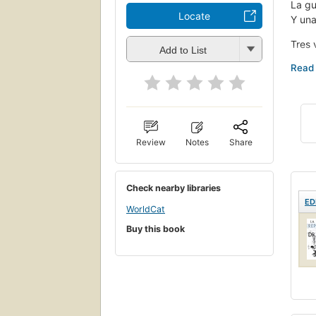
La gu
Locate
Y una
Tres 
Add to List
Aunqu
está
venga
Aunqu
tierr
Nikan
Review
Notes
Share
Pero 
teme 
Check nearby libraries
ED
Porqu
WorldCat
Buy this book