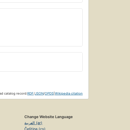
d catalog record:
RDF
/
JSON
/
OPDS
|
Wikipedia citation
Change Website Language
العربية (ar)
Čeština (cs)