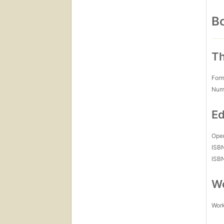
Bo
Th
For
Num
Ed
Open
ISB
ISB
Wo
Work