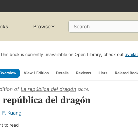
oks
Browse
Search
This book is currently unavailable on Open Library, check out
availa
Overview
View 1 Edition
Details
Reviews
Lists
Related Boo
dition of
La república del dragón
(2024)
 república del dragón
. F. Kuang
t to read