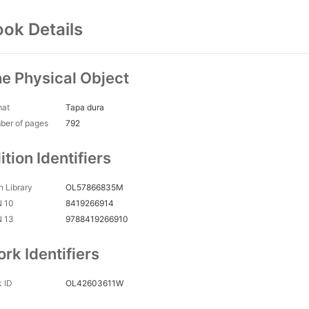
ok Details
e Physical Object
mat
Tapa dura
ber of pages
792
ition Identifiers
 Library
OL57866835M
N 10
8419266914
N 13
9788419266910
rk Identifiers
 ID
OL42603611W