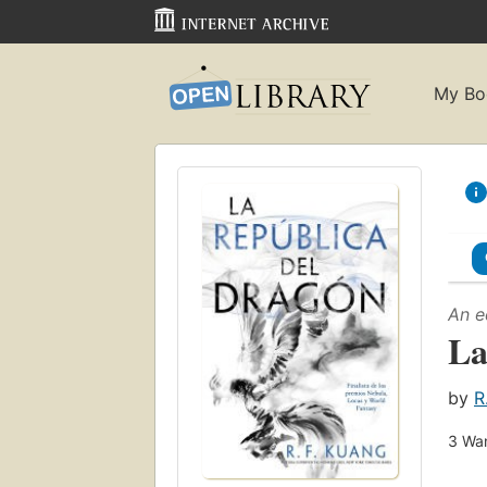
My Bo
An e
La
by
R
3
Wan