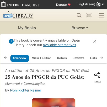
English (en)
Donate
♥
My Books
Browse
This book is currently unavailable on Open
Library, check out
available alternatives
.
Overview
View 1 Edition
Details
Reviews
Lists
Re
An edition of
25 Anos do PPGCR da PUC Goiás: Memoria
25 Anos do PPGCR da PUC Goiás:
Share
Memorial e Contribuições
by
Ivoni Richter Reimer