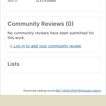
Work ID
OL41743699W
Community Reviews (0)
No community reviews have been submitted for
this work.
+ Log in to add your community review
Lists
Download catalog record:
RDF
/
JSON
/
OPDS
|
Wikipedia citation