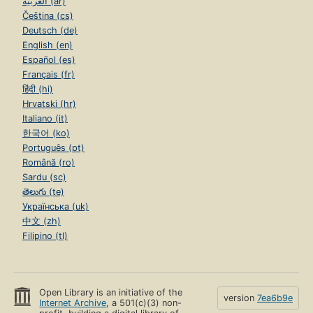
العربية (ar)
Čeština (cs)
Deutsch (de)
English (en)
Español (es)
Français (fr)
हिंदी (hi)
Hrvatski (hr)
Italiano (it)
한국어 (ko)
Português (pt)
Română (ro)
Sardu (sc)
తెలుగు (te)
Українська (uk)
中文 (zh)
Filipino (tl)
Open Library is an initiative of the
version
7ea6b9e
Internet Archive
, a 501(c)(3) non-