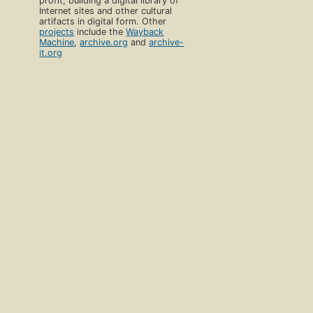
profit, building a digital library of
Internet sites and other cultural
artifacts in digital form. Other
projects
include the
Wayback
Machine
,
archive.org
and
archive-
it.org