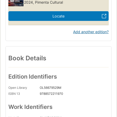
2024, Pimenta Cultural
Locate
Add another edition?
Book Details
Edition Identifiers
Open Library
OL56679529M
ISBN 13
9788572211970
Work Identifiers