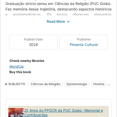
Graduação stricto sensu em Ciências da Religião (PUC Goiás).
Faz memória dessa trajetória, destacando aspectos históricos
e epistemológicos. Os textos oferecem elementos
importantes na construção do conhecimento em Ciências da
Religião e Teologia por meio de ensino, pesquisa e extensão.
As contribuições impactam positivamente em nível local,
regional, nacional e internacional.
Publish Date
Publisher
2024
Pimenta Cultural
Check nearby libraries
WorldCat
Buy this book
SUBJECTS
Ciências da Religião
Epistemologia
História
Memorial 25 Anos PUC Goiás
25 Anos do PPGCR da PUC Goiás:: Memorial e
Contribuições