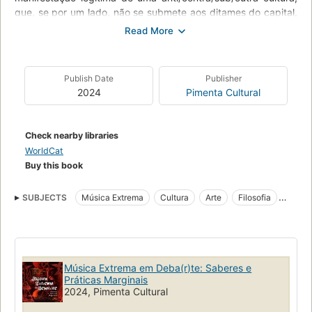
que, se por um lado, não se submete aos ditames do capital,
do Estado, da religião, da militarização, das hierarquias
familiares patriarcais, ao mesmo tempo estava, por outro
lado, recheada de contradições, violências e más
contaminações da sociedade que essa mesma Música
Publish Date
Publisher
Extrema ansiava em rechaçar. O eBook é organizado por
2024
Pimenta Cultural
Rodrigo Barchi, Cristiano dos Passos, Cris Bahy e Guga
Burkhardt, tendo acesso gratuito no site da Pimenta Cultural.
Check nearby libraries
WorldCat
Buy this book
SUBJECTS
Música Extrema
Cultura
Arte
Filosofia
Ciências humanas
Música Extrema em Deba(r)te: Saberes e
Práticas Marginais
2024, Pimenta Cultural