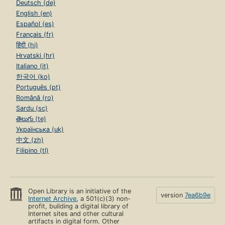
Deutsch (de)
English (en)
Español (es)
Français (fr)
हिंदी (hi)
Hrvatski (hr)
Italiano (it)
한국어 (ko)
Português (pt)
Română (ro)
Sardu (sc)
తెలుగు (te)
Українська (uk)
中文 (zh)
Filipino (tl)
Open Library is an initiative of the
version
7ea6b9e
Internet Archive
, a 501(c)(3) non-
profit, building a digital library of
Internet sites and other cultural
artifacts in digital form. Other