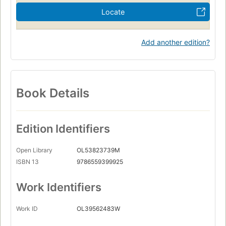
Locate
Add another edition?
Book Details
Edition Identifiers
Open Library
OL53823739M
ISBN 13
9786559399925
Work Identifiers
Work ID
OL39562483W