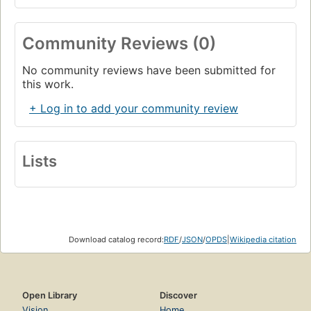
Community Reviews (0)
No community reviews have been submitted for
this work.
+ Log in to add your community review
Lists
Download catalog record:
RDF
/
JSON
/
OPDS
|
Wikipedia citation
Open Library
Discover
Vision
Home