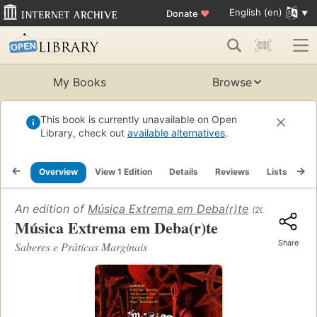
English (en)
Donate
♥
My Books
Browse
This book is currently unavailable on Open
Library, check out
available alternatives
.
Overview
View 1 Edition
Details
Reviews
Lists
Re
An edition of
Música Extrema em Deba(r)te
(2024)
Música Extrema em Deba(r)te
Share
Saberes e Práticas Marginais