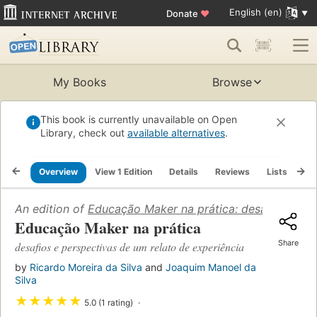
English (en)
Donate
♥
My Books
Browse
This book is currently unavailable on Open
Library, check out
available alternatives
.
Overview
View 1 Edition
Details
Reviews
Lists
Re
An edition of
Educação Maker na prática: desafios e per
Educação Maker na prática
Share
desafios e perspectivas de um relato de experiência
by
Ricardo Moreira da Silva
and
Joaquim Manoel da
Silva
★
★
★
★
★
5.0 (1 rating)