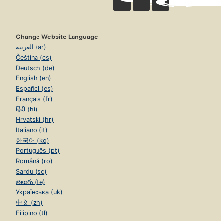
Change Website Language
العربية (ar)
Čeština (cs)
Deutsch (de)
English (en)
Español (es)
Français (fr)
हिंदी (hi)
Hrvatski (hr)
Italiano (it)
한국어 (ko)
Português (pt)
Română (ro)
Sardu (sc)
తెలుగు (te)
Українська (uk)
中文 (zh)
Filipino (tl)