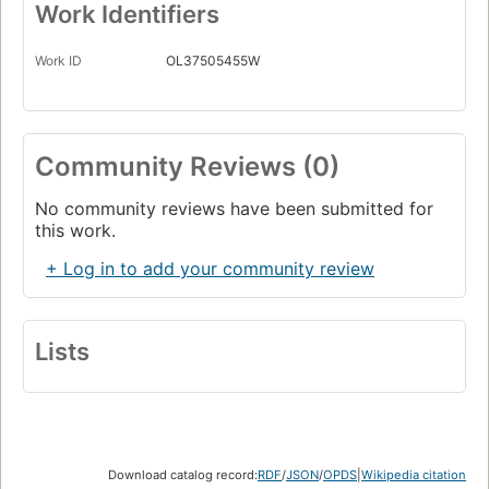
Work Identifiers
Work ID
OL37505455W
Community Reviews (0)
No community reviews have been submitted for
this work.
+ Log in to add your community review
Lists
Download catalog record:
RDF
/
JSON
/
OPDS
|
Wikipedia citation