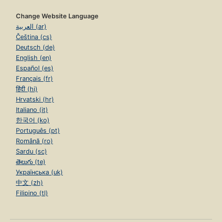
Change Website Language
العربية (ar)
Čeština (cs)
Deutsch (de)
English (en)
Español (es)
Français (fr)
हिंदी (hi)
Hrvatski (hr)
Italiano (it)
한국어 (ko)
Português (pt)
Română (ro)
Sardu (sc)
తెలుగు (te)
Українська (uk)
中文 (zh)
Filipino (tl)