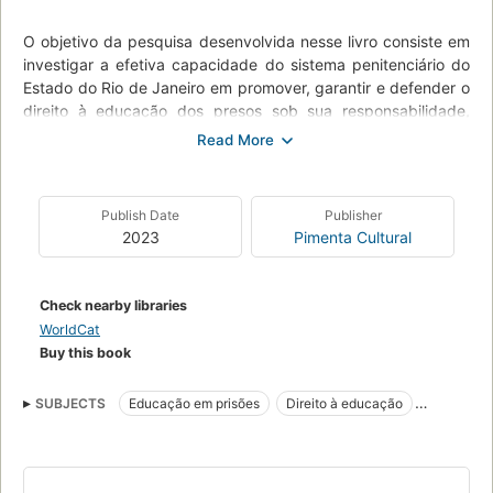
O objetivo da pesquisa desenvolvida nesse livro consiste em
investigar a efetiva capacidade do sistema penitenciário do
Estado do Rio de Janeiro em promover, garantir e defender o
direito à educação dos presos sob sua responsabilidade,
tendo como marco referencial os princípios e orientações
emanadas das Diretrizes Nacionais para a oferta da
Educação em estabelecimentos penais, cujo propósito é a
institucionalização da educação em prisões como parte
Publish Date
Publisher
constituinte da política educacional brasileira
2023
Pimenta Cultural
Check nearby libraries
WorldCat
Buy this book
SUBJECTS
Educação em prisões
Direito à educação
Sistema prisional