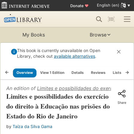
English (en)
Donate
♥
My Books
Browse
This book is currently unavailable on Open
Library, check out
available alternatives
.
Overview
View 1 Edition
Details
Reviews
Lists
Re
An edition of
Limites e possibilidades do exercício do 
Limites e possibilidades do exercício
Share
do direito à Educação nas prisões do
Estado do Rio de Janeiro
by
Taíza da Silva Gama