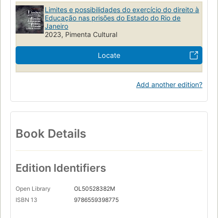
Limites e possibilidades do exercício do direito à
Educação nas prisões do Estado do Rio de
Janeiro
2023, Pimenta Cultural
Locate
Add another edition?
Book Details
Edition Identifiers
Open Library
OL50528382M
ISBN 13
9786559398775