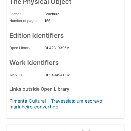
The Physical Object
Format
Brochura
Number of pages
166
Edition Identifiers
Open Library
OL47310396M
Work Identifiers
Work ID
OL34949415W
Links
outside Open Library
Pimenta Cultural - Travessias: um escravo
marinheiro convertido