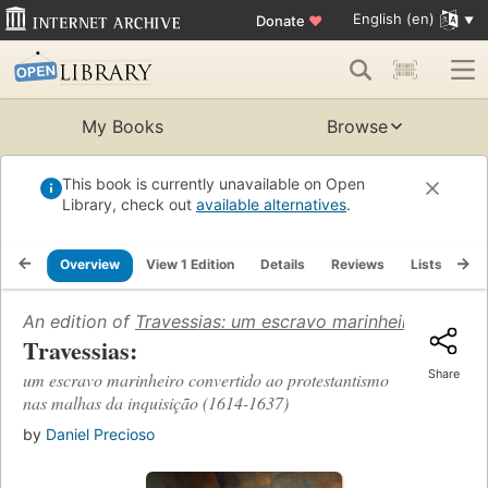
English (en)
Donate
♥
My Books
Browse
This book is currently unavailable on Open
Library, check out
available alternatives
.
Overview
View 1 Edition
Details
Reviews
Lists
Re
An edition of
Travessias: um escravo marinheiro convert
Travessias:
Share
um escravo marinheiro convertido ao protestantismo
nas malhas da inquisição (1614-1637)
by
Daniel Precioso