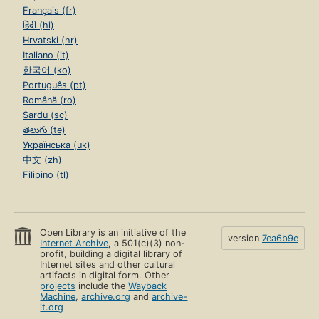
Français (fr)
हिंदी (hi)
Hrvatski (hr)
Italiano (it)
한국어 (ko)
Português (pt)
Română (ro)
Sardu (sc)
తెలుగు (te)
Українська (uk)
中文 (zh)
Filipino (tl)
Open Library is an initiative of the
version
7ea6b9e
Internet Archive
, a 501(c)(3) non-
profit, building a digital library of
Internet sites and other cultural
artifacts in digital form. Other
projects
include the
Wayback
Machine
,
archive.org
and
archive-
it.org