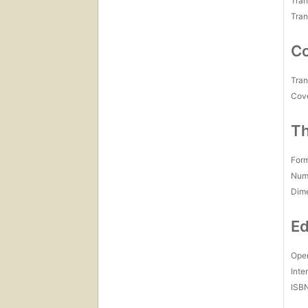
Tran
Pen
Tran
Índ
Agr
Co
Tran
Cov
Th
For
Num
Dim
Ed
Open
Inte
ISB