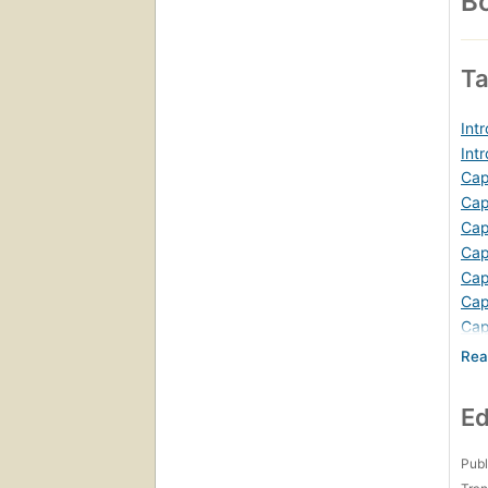
Bo
Ta
Int
Int
Cap
Cap
Cap
Cap
Cap
Cap
Cap
Cap
Cap
Cap
Ed
Cap
El 
Publ
La 