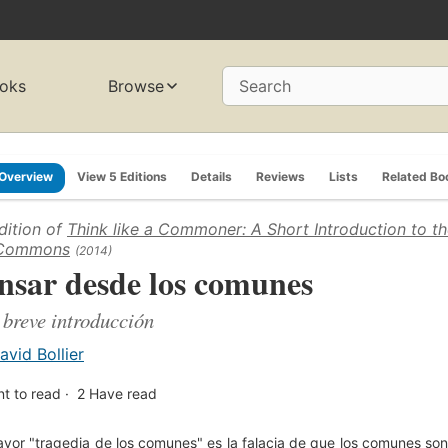
oks
Browse
Search
Overview
View 5 Editions
Details
Reviews
Lists
Related Bo
dition of
Think like a Commoner: A Short Introduction to th
 Commons
(2014)
nsar desde los comunes
breve introducción
avid Bollier
t to read
2
Have read
yor "tragedia de los comunes" es la falacia de que los comunes son