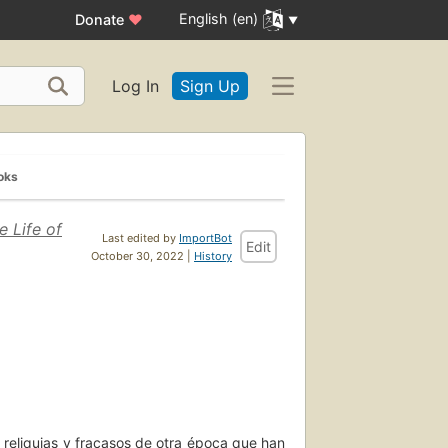
English (en)
Donate
♥
Log In
Sign Up
oks
e Life of
Last edited by
ImportBot
Edit
October 30, 2022 |
History
 reliquias y fracasos de otra época que han