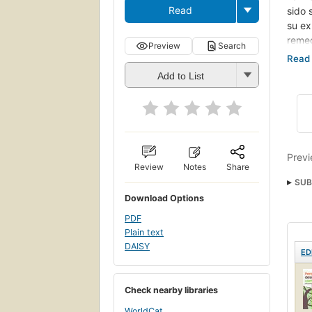
Read
sido 
su ex
remed
Preview
Search
silen
Add to List
La el
comú
heren
y te 
Previ
Review
Notes
Share
SUB
Download Options
PDF
Plain text
DAISY
ED
Check nearby libraries
WorldCat