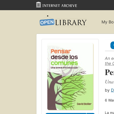
My Bo
An e
the
Pe
Una 
by
D
6
Wan
La ma