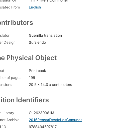
slation Of
Think like a Commoner
sar desde los comunes a nivel global y local
slated From
English
ice de nombres
adecimientos
ntributors
slator
Guerrilla translation
er Design
Sursiendo
e Physical Object
mat
Print book
ber of pages
196
ensions
20.5 x 14.0 x centimeters
ition Identifiers
 Library
OL26239081M
rnet Archive
2016PensarDesdeLosComunes
N 13
9788494597817