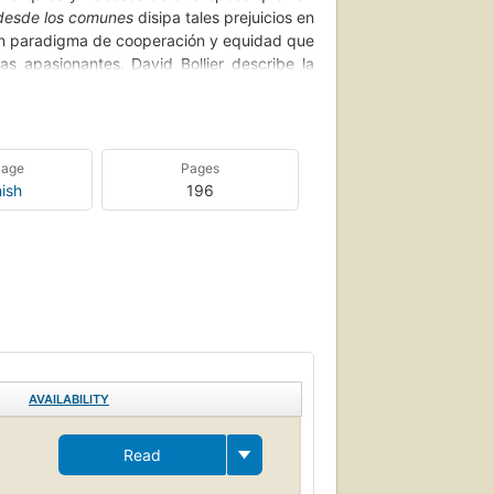
desde los comunes
disipa tales prejuicios en
, un paradigma de cooperación y equidad que
s apasionantes, David Bollier describe la
nte expolio corporativo de nuestra riqueza
struir nuestra sociedad y reclamar nuestra
uage
Pages
común te sorprenderá, te aclarará las ideas
ish
196
AVAILABILITY
Read