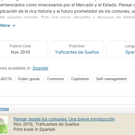
sentenciados como innecesarios por el Mercado y el Estado.
Pensar 
plicación de la rica historia y el futuro prometedor de los comunes
ia nuestro mundo. Con una prosa elegante y decenas de historia
ciosa revolución que es pionera en las prácticas de autogobierno.
ección es nuestra: podemos ignorar los comunes y sufrir el consta
n o bien podemos
Pensar desde los comunes
y aprender cómo recon
Publish Date
Publisher
Lang
cia compartida. Esta exhaustiva pero abordable introducción al pro
Nov 2016
Traficantes de Sueños
Span
motivará para pasar a la acción.
ews available in:
Spanish
JECTS
Public goods
Commons
Capitalism
Self-management
ITION
Pensar desde los comunes: Una breve introducción
Nov 2016, Traficantes de Sueños
Print book in Spanish