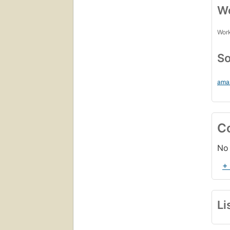
Wo
Work
So
ama
C
No 
+
Li