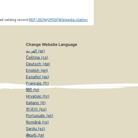
d catalog record:
RDF
/
JSON
/
OPDS
|
Wikipedia citation
Change Website Language
العربية (ar)
Čeština (cs)
Deutsch (de)
English (en)
Español (es)
Français (fr)
हिंदी (hi)
Hrvatski (hr)
Italiano (it)
한국어 (ko)
Português (pt)
Română (ro)
Sardu (sc)
తెలుగు (te)