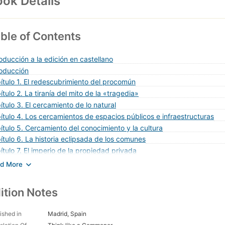
ok Details
ble of Contents
roducción a la edición en castellano
roducción
ítulo 1. El redescubrimiento del procomún
ítulo 2. La tiranía del mito de la «tragedia»
ítulo 3. El cercamiento de lo natural
ítulo 4. Los cercamientos de espacios públicos e infraestructuras
ítulo 5. Cercamiento del conocimiento y la cultura
ítulo 6. La historia eclipsada de los comunes
ítulo 7. El imperio de la propiedad privada
ítulo 8. El auge de los comunes digitales
ítulo 9. Múltiples constelaciones de comunes
ítulo 10. El procomún como forma diferente de ver y de ser
ition Notes
ítulo 11. El futuro de los comunes
procomún en pocas palabras
ished in
Madrid, Spain
lógica del procomún y la lógica del mercado