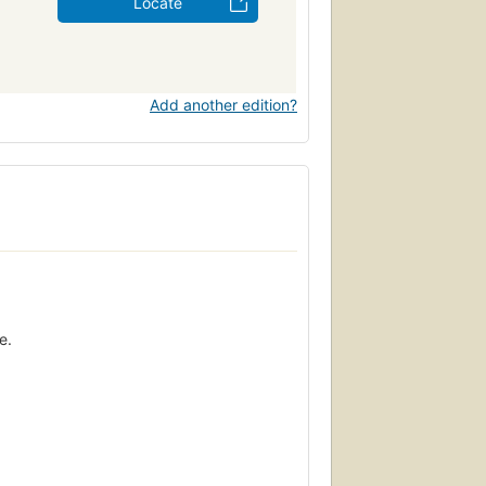
Locate
Add another edition?
e.