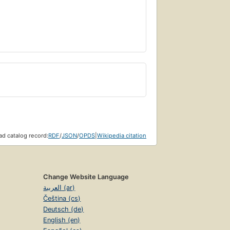
d catalog record:
RDF
/
JSON
/
OPDS
|
Wikipedia citation
Change Website Language
العربية (ar)
Čeština (cs)
Deutsch (de)
English (en)