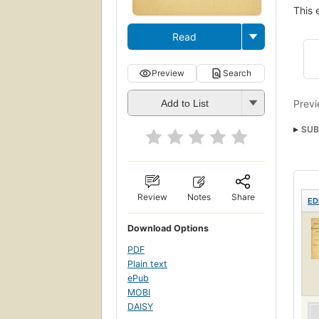
This 
Read
Preview
Search
Previ
Add to List
SUB
Review
Notes
Share
ED
Download Options
PDF
Plain text
ePub
MOBI
DAISY