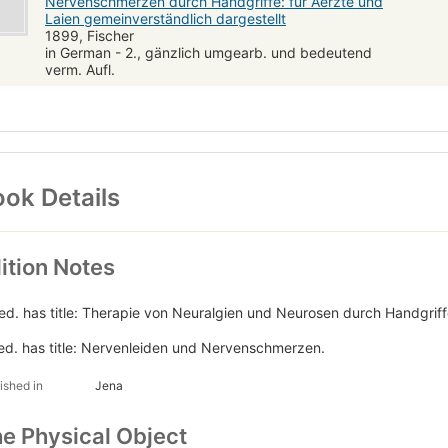
Nervenschmerzen durch Handgriffe: für Aerzte und
Laien gemeinverständlich dargestellt
1899, Fischer
in German - 2., gänzlich umgearb. und bedeutend
verm. Aufl.
ok Details
ition Notes
 ed. has title: Therapie von Neuralgien und Neurosen durch Handgriff
ed. has title: Nervenleiden und Nervenschmerzen.
ished in
Jena
e Physical Object