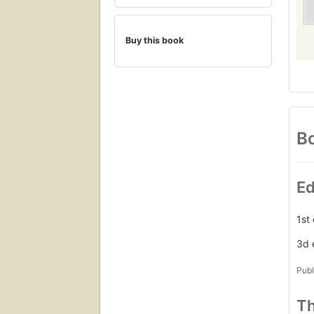
Buy this book
Bo
Ed
1st
3d 
Publ
Th