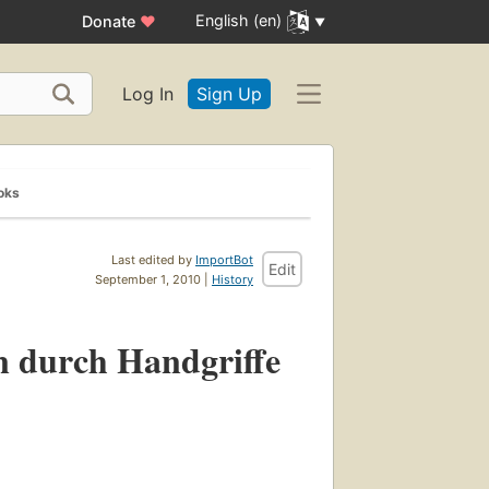
English (en)
Donate
♥
Log In
Sign Up
oks
Last edited by
ImportBot
Edit
September 1, 2010 |
History
 durch Handgriffe