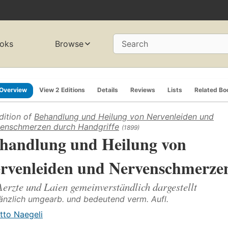
oks
Browse
Search
Overview
View 2 Editions
Details
Reviews
Lists
Related Bo
dition of
Behandlung und Heilung von Nervenleiden und
enschmerzen durch Handgriffe
(1899)
handlung und Heilung von
rvenleiden und Nervenschmerzen
Aerzte und Laien gemeinverständlich dargestellt
gänzlich umgearb. und bedeutend verm. Aufl.
tto Naegeli