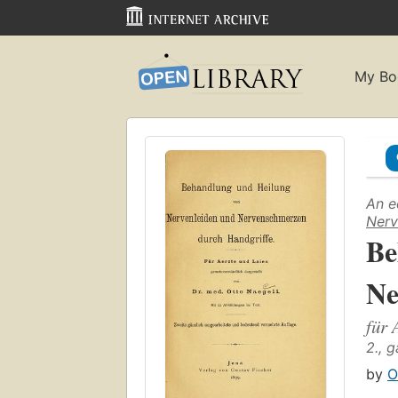
My Bo
An e
Nerv
Be
Ne
für 
2., 
by
O