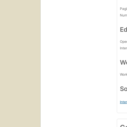
Pagi
Num
Ed
Open
Inte
Wo
Work
So
Inte