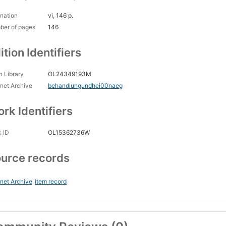
nation
vi, 146 p.
ber of pages
146
ition Identifiers
 Library
OL24349193M
rnet Archive
behandlungundhei00naeg
rk Identifiers
 ID
OL15362736W
urce records
rnet Archive
item record