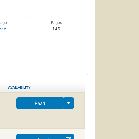
uage
Pages
man
146
AVAILABILITY
Read