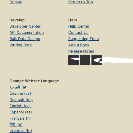
Donate
Return to Top
Develop
Help
Developer Center
Help Center
API Documentation
Contact Us
Bulk Data Dumps
Suggesting Edits
Writing Bots
Add a Book
Release Notes
Change Website Language
العربية (ar)
Čeština (cs)
Deutsch (de)
English (en)
Español (es)
Français (fr)
हिंदी (hi)
Hrvatski (hr)