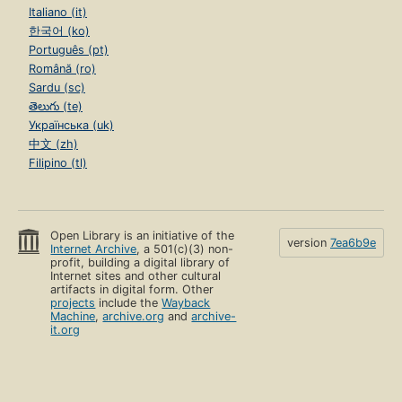
Italiano (it)
한국어 (ko)
Português (pt)
Română (ro)
Sardu (sc)
తెలుగు (te)
Українська (uk)
中文 (zh)
Filipino (tl)
Open Library is an initiative of the
version
7ea6b9e
Internet Archive
, a 501(c)(3) non-
profit, building a digital library of
Internet sites and other cultural
artifacts in digital form. Other
projects
include the
Wayback
Machine
,
archive.org
and
archive-
it.org