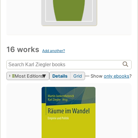
16 works
Add another?
Most Editions
Details
Grid
— Show
only ebooks
?