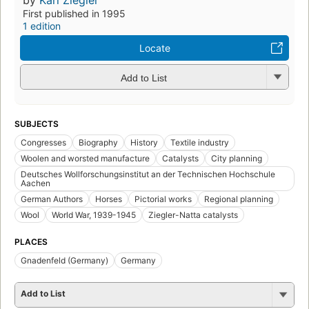
by
Karl Ziegler
First published in 1995
1 edition
Locate
Add to List
SUBJECTS
Congresses
Biography
History
Textile industry
Woolen and worsted manufacture
Catalysts
City planning
Deutsches Wollforschungsinstitut an der Technischen Hochschule
Aachen
German Authors
Horses
Pictorial works
Regional planning
Wool
World War, 1939-1945
Ziegler-Natta catalysts
PLACES
Gnadenfeld (Germany)
Germany
Add to List