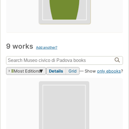
9 works
Add another?
Most Editions
Details
Grid
— Show
only ebooks
?