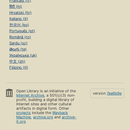
Français (fr)
हिंदी (hi)
Hrvatski (hr)
Italiano (it)
한국어 (ko)
Português (pt)
Română (ro)
Sardu (sc)
తెలుగు (te)
Українська (uk)
中文 (zh)
Filipino (tl)
Open Library is an initiative of the
version
7ea6b9e
Internet Archive
, a 501(c)(3) non-
profit, building a digital library of
Internet sites and other cultural
artifacts in digital form. Other
projects
include the
Wayback
Machine
,
archive.org
and
archive-
it.org