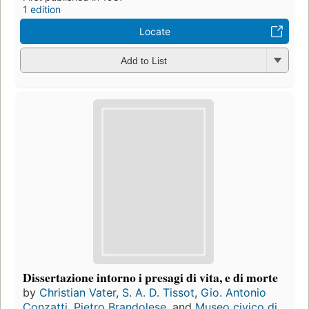
1 edition
Locate
Add to List
Dissertazione intorno i presagi di vita, e di morte
by
Christian Vater
,
S. A. D. Tissot
,
Gio. Antonio
Conzatti
,
Pietro Brandolese
, and
Museo civico di