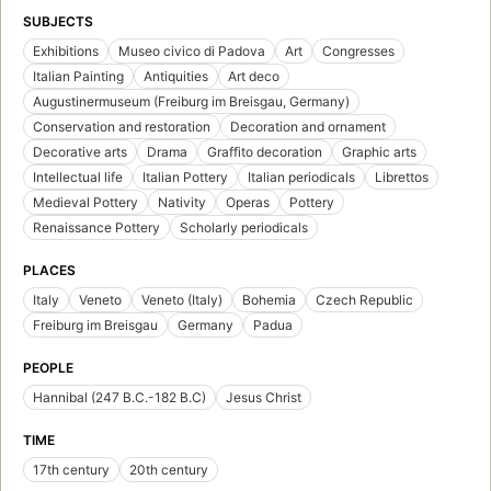
SUBJECTS
Exhibitions
Museo civico di Padova
Art
Congresses
Italian Painting
Antiquities
Art deco
Augustinermuseum (Freiburg im Breisgau, Germany)
Conservation and restoration
Decoration and ornament
Decorative arts
Drama
Graffito decoration
Graphic arts
Intellectual life
Italian Pottery
Italian periodicals
Librettos
Medieval Pottery
Nativity
Operas
Pottery
Renaissance Pottery
Scholarly periodicals
PLACES
Italy
Veneto
Veneto (Italy)
Bohemia
Czech Republic
Freiburg im Breisgau
Germany
Padua
PEOPLE
Hannibal (247 B.C.-182 B.C)
Jesus Christ
TIME
17th century
20th century