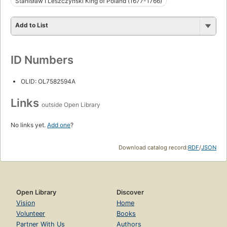
Stanisław I Leszczyński King of Poland (1677-1766)
Add to List
ID Numbers
OLID: OL7582594A
Links
outside Open Library
No links yet.
Add one
?
Download catalog record:
RDF
/
JSON
Open Library
Discover
Vision
Home
Volunteer
Books
Partner With Us
Authors