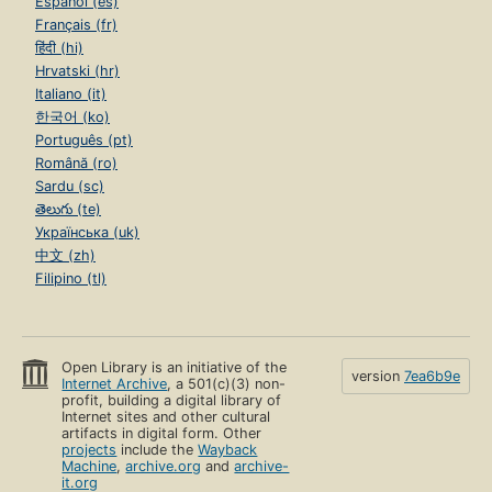
Español (es)
Français (fr)
हिंदी (hi)
Hrvatski (hr)
Italiano (it)
한국어 (ko)
Português (pt)
Română (ro)
Sardu (sc)
తెలుగు (te)
Українська (uk)
中文 (zh)
Filipino (tl)
Open Library is an initiative of the
version
7ea6b9e
Internet Archive
, a 501(c)(3) non-
profit, building a digital library of
Internet sites and other cultural
artifacts in digital form. Other
projects
include the
Wayback
Machine
,
archive.org
and
archive-
it.org