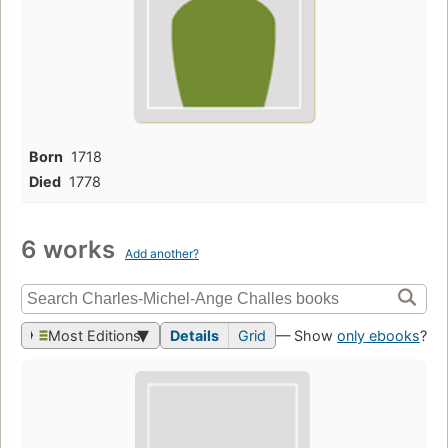
Born
1718
Died
1778
6 works
Add another?
Most Editions
Details
Grid
— Show
only ebooks
?