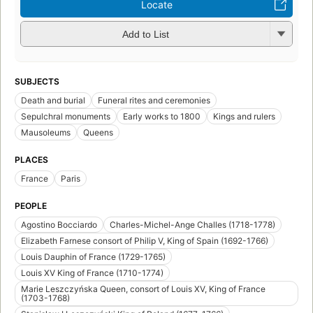
Locate
Add to List
SUBJECTS
Death and burial
Funeral rites and ceremonies
Sepulchral monuments
Early works to 1800
Kings and rulers
Mausoleums
Queens
PLACES
France
Paris
PEOPLE
Agostino Bocciardo
Charles-Michel-Ange Challes (1718-1778)
Elizabeth Farnese consort of Philip V, King of Spain (1692-1766)
Louis Dauphin of France (1729-1765)
Louis XV King of France (1710-1774)
Marie Leszczyńska Queen, consort of Louis XV, King of France
(1703-1768)