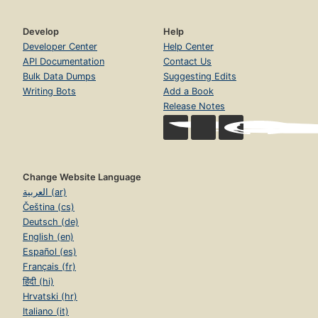
Develop
Help
Developer Center
Help Center
API Documentation
Contact Us
Bulk Data Dumps
Suggesting Edits
Writing Bots
Add a Book
Release Notes
Change Website Language
العربية (ar)
Čeština (cs)
Deutsch (de)
English (en)
Español (es)
Français (fr)
हिंदी (hi)
Hrvatski (hr)
Italiano (it)