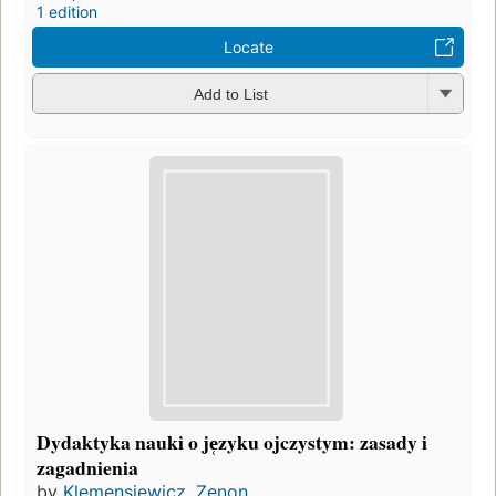
1 edition
Locate
Add to List
Dydaktyka nauki o je̜zyku ojczystym: zasady i
zagadnienia
by
Klemensiewicz, Zenon