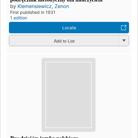
by
Klemensiewicz, Zenon
First published in 1931
1 edition
Locate
Add to List
Rys dziejów je̦zyka polskiego