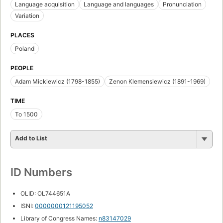
Language acquisition
Language and languages
Pronunciation
Variation
PLACES
Poland
PEOPLE
Adam Mickiewicz (1798-1855)
Zenon Klemensiewicz (1891-1969)
TIME
To 1500
Add to List
ID Numbers
OLID: OL744651A
ISNI:
0000000121195052
Library of Congress Names:
n83147029