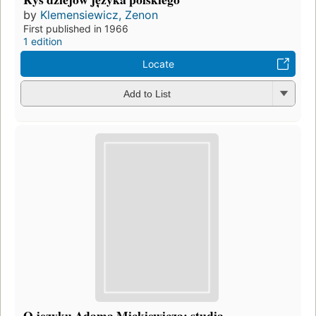
by
Klemensiewicz, Zenon
First published in 1966
1 edition
Locate
Add to List
O języku Adama Mickiewicza: studia.