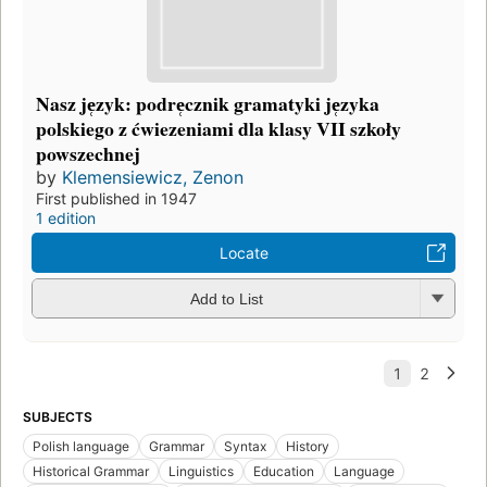
Nasz je̜zyk: podre̜cznik gramatyki je̜zyka
polskiego z ćwiezeniami dla klasy VII szkoły
powszechnej
by
Klemensiewicz, Zenon
First published in 1947
1 edition
Locate
Add to List
SUBJECTS
Polish language
Grammar
Syntax
History
Historical Grammar
Linguistics
Education
Language