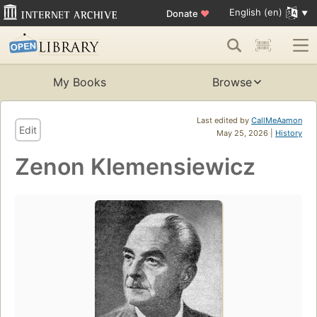
English (en)
Donate
♥
My Books
Browse
Last edited by
CallMeAamon
Edit
May 25, 2026 |
History
Zenon Klemensiewicz