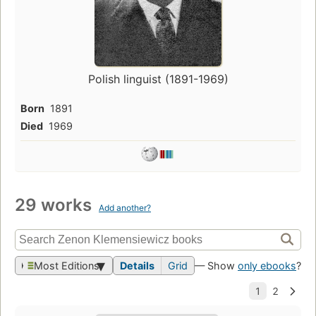
Polish linguist (1891-1969)
Born
1891
Died
1969
29 works
Add another?
Most Editions
Details
Grid
— Show
only ebooks
?