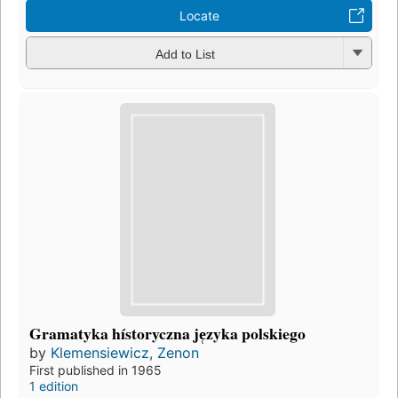
Locate
Add to List
Gramatyka hístoryczna je̜zyka polskiego
by
Klemensiewicz, Zenon
First published in 1965
1 edition