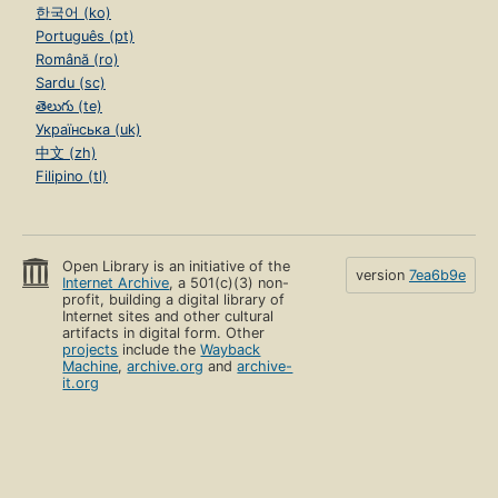
한국어 (ko)
Português (pt)
Română (ro)
Sardu (sc)
తెలుగు (te)
Українська (uk)
中文 (zh)
Filipino (tl)
Open Library is an initiative of the
version
7ea6b9e
Internet Archive
, a 501(c)(3) non-
profit, building a digital library of
Internet sites and other cultural
artifacts in digital form. Other
projects
include the
Wayback
Machine
,
archive.org
and
archive-
it.org