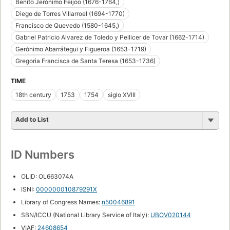
Benito Jerónimo Feijoo (1676-1764,)
Diego de Torres Villarroel (1694-1770)
Francisco de Quevedo (1580-1645,)
Gabriel Patricio Alvarez de Toledo y Pellicer de Tovar (1662-1714)
Gerónimo Abarrátegui y Figueroa (1653-1719)
Gregoria Francisca de Santa Teresa (1653-1736)
TIME
18th century
1753
1754
siglo XVIII
Add to List
ID Numbers
OLID: OL663074A
ISNI:
000000010879291X
Library of Congress Names:
n50046891
SBN/ICCU (National Library Service of Italy):
UBOV020144
VIAF:
24608654