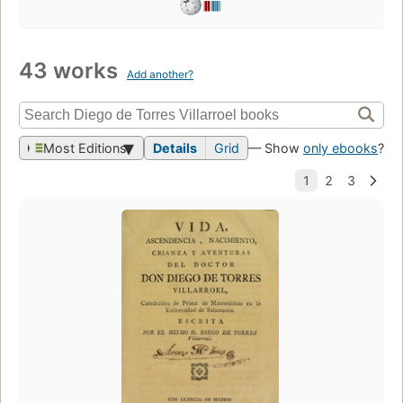
43 works
Add another?
Most Editions
Details
Grid
— Show
only ebooks
?