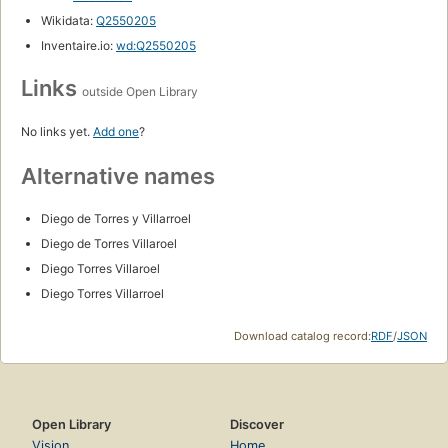
Wikidata:
Q2550205
Inventaire.io:
wd:Q2550205
Links
outside Open Library
No links yet.
Add one
?
Alternative names
Diego de Torres y Villarroel
Diego de Torres Villaroel
Diego Torres Villaroel
Diego Torres Villarroel
Download catalog record:
RDF
/
JSON
Open Library
Discover
Vision
Home