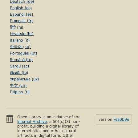
Deutsch (de)
English (en)
Español (es)
Français (fr)
हिंदी (hi)
Hrvatski (hr)
Italiano (it)
한국어 (ko)
Português (pt)
Română (ro)
Sardu (sc)
తెలుగు (te)
Українська (uk)
中文 (zh)
Filipino (tl)
Open Library is an initiative of the
version
7ea6b9e
Internet Archive
, a 501(c)(3) non-
profit, building a digital library of
Internet sites and other cultural
artifacts in digital form. Other