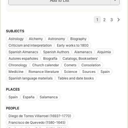
Add to List
SUBJECTS
Astrology
Alchemy
Astronomy
Biography
Criticism and interpretation
Early works to 1800
Spanish Almanacs
Spanish Authors
Alamanacs
Alquimia
Autores españoles
Biografía
Catalogs, Booksellers'
Chronology
Church calendar
Comets
Consolation
Medicine
Romance literature
Science
Sources
Spain
Spanish language materials
Tables and date books
PLACES
Spain
España
Salamanca
PEOPLE
Diego de Torres Villarroel (1693?-1770)
Francisco de Quevedo (1580-1645)