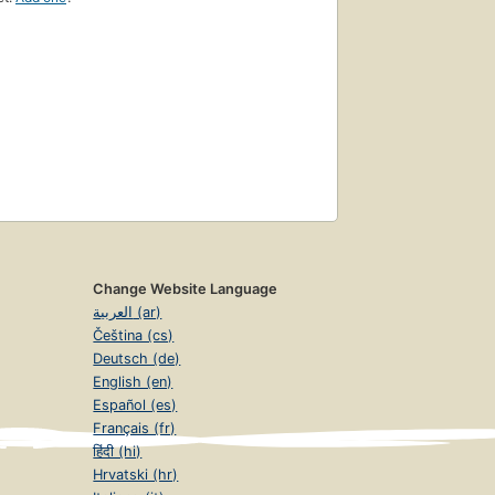
Change Website Language
العربية (ar)
Čeština (cs)
Deutsch (de)
English (en)
Español (es)
Français (fr)
हिंदी (hi)
Hrvatski (hr)