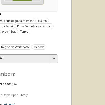
S
Politique et gouvernement
Traités
 (Indiens)
Première nation de Kluane
s avec l"État
Terres
Région de Whitehorse
Canada
ist
umbers
 OL6406382A
s
outside Open Library
et.
Add one
?