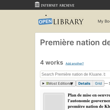
My Bo
Première nation d
4 works
Add another?
Most Editions
Details
Grid
— 
Plan de mise en oeuvre
l'autonomie gouvernem
première nation de Kl