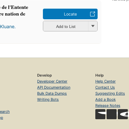
 de l'Entente
re nation de
Locate
Kluane.
Add to List
Develop
Help
Developer Center
Help Center
API Documentation
Contact Us
Bulk Data Dumps
Suggesting Edits
Writing Bots
Add a Book
Release Notes
earch
op