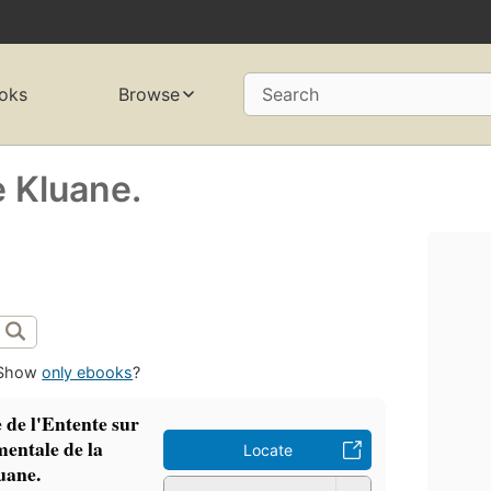
oks
Browse
Search
e Kluane.
Show
only ebooks
?
 de l'Entente sur
entale de la
Locate
uane.