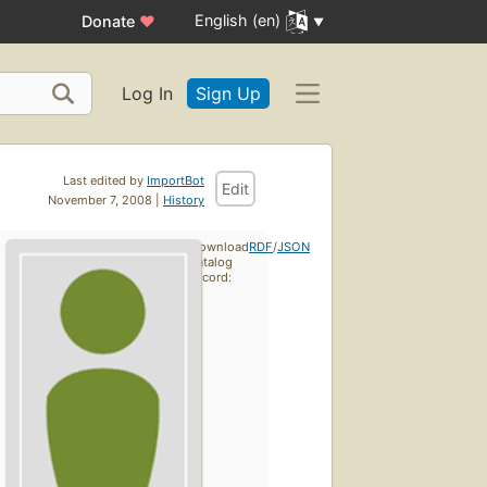
English (en)
Donate
♥
Log In
Sign Up
Last edited by
ImportBot
Edit
November 7, 2008 |
History
Download
RDF
/
JSON
catalog
record: