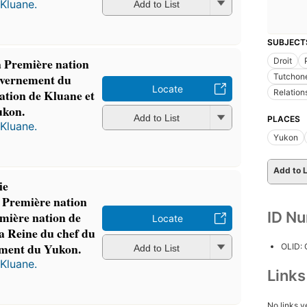
Kluane.
Add to List
SUBJECT
la Première nation
Droit
uvernement du
Tutchone
Locate
ation de Kluane et
Relation
ukon.
Add to List
PLACES
Kluane.
Yukon
Add to L
ie
 Première nation
ID N
emière nation de
Locate
a Reine du chef du
ement du Yukon.
OLID:
Add to List
Kluane.
Link
No links y