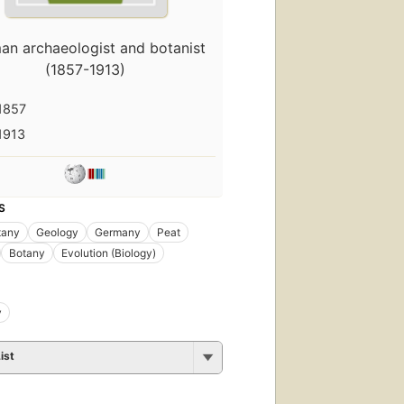
an archaeologist and botanist
(1857-1913)
1857
1913
S
tany
Geology
Germany
Peat
Botany
Evolution (Biology)
y
ist