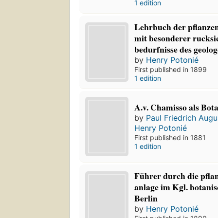
1 edition
Lehrbuch der pflanzen
mit besonderer rucksic
bedurfnisse des geolog
by
Henry Potonié
First published in 1899
1 edition
A.v. Chamisso als Bot
by
Paul Friedrich Aug
Henry Potonié
First published in 1881
1 edition
Führer durch die pfla
anlage im Kgl. botani
Berlin
by
Henry Potonié