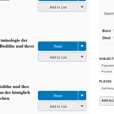
Add to List
Germ
Born
Died
rminologie der
iolithe und ihrer
Read
Add to List
SUBJECT
Paleobo
Prussia
PLACES
olithe und ihre
German
on der königlich
Read
schen
Add to L
Add to List