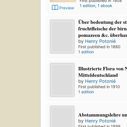
First published in 1908
1 edition
,
1 ebook
Preview
Über bedeutung der st
fruchtfleische der bir
pomazeen &c. überha
by
Henry Potonié
First published in 1880
1 edition
Illustrierte Flora von
Mitteldeutschland
by
Henry Potonié
First published in 1910
1 edition
Abstammungslehre u
by
Henry Potonié
First published in 1899