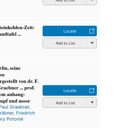
Add to List
teinkohlen-Zeit:
Locate
dtafel ...
Add to List
lin, seine
una
gestellt von dr. F.
Graebner ... prof.
Locate
inem anhang:
umpf und moor
Add to List
Paul Graebner
,
räbner
,
Friedrich
ry Potonié