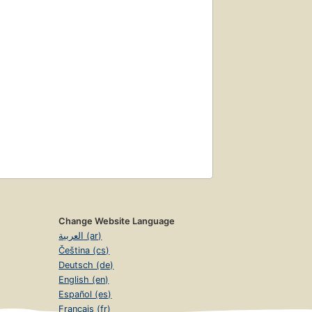
Change Website Language
العربية (ar)
Čeština (cs)
Deutsch (de)
English (en)
Español (es)
Français (fr)