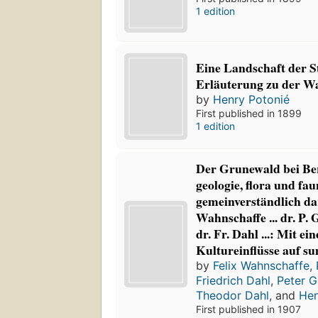
1 edition
Eine Landschaft der S
Erläuterung zu der Wan
by
Henry Potonié
First published in 1899
1 edition
Der Grunewald bei Ber
geologie, flora und fa
gemeinverständlich dar
Wahnschaffe ... dr. P. 
dr. Fr. Dahl ...: Mit e
Kultureinflüsse auf s
by
Felix Wahnschaffe
,
Friedrich Dahl
,
Peter G
Theodor Dahl
, and
Hen
First published in 1907