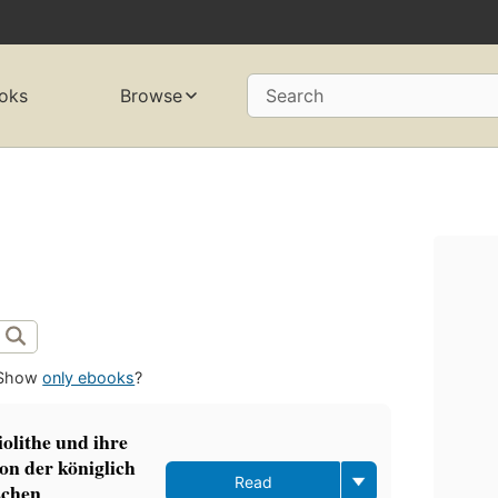
oks
Browse
Search
Show
only ebooks
?
olithe und ihre
von der königlich
Read
schen