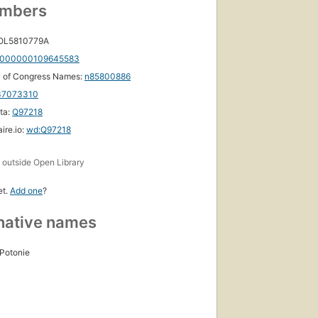
umbers
 OL5810779A
000000109645583
y of Congress Names:
n85800886
37073310
ta:
Q97218
ire.io:
wd:Q97218
s
outside Open Library
et.
Add one
?
native names
Potonie