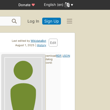
English (en)
Donate
♥
Log In
Sign Up
Last edited by
WikidataBot
Edit
August 1, 2025 |
History
Download
RDF
/
JSON
catalog
record: