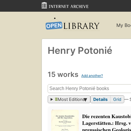
My Bo
Henry Potonié
15 works
Add another?
Most Editions
Details
Grid
— 
Die rezenten Kaustobi
Lagerstätten.: Hrsg. 
preussischen Geologi