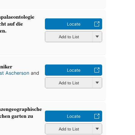
palaeontologie
ht auf die
Locate
en.
Add to List
aniker
Locate
ust Ascherson
and
Add to List
nzengeographische
schen garten zu
Locate
Add to List