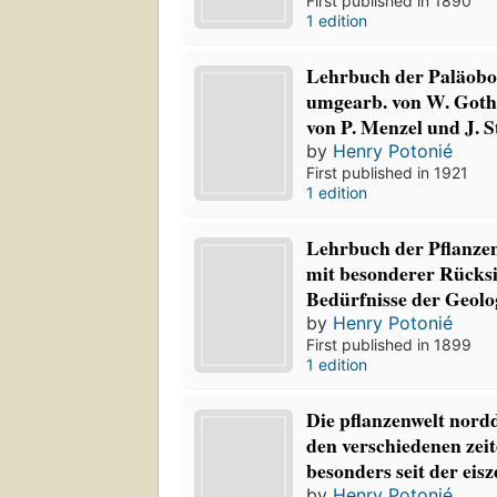
First published in 1890
1 edition
Lehrbuch der Paläobota
umgearb. von W. Goth
von P. Menzel und J. St
by
Henry Potonié
First published in 1921
1 edition
Lehrbuch der Pflanzen
mit besonderer Rücksi
Bedürfnisse der Geol
by
Henry Potonié
First published in 1899
1 edition
Die pflanzenwelt nord
den verschiedenen zei
besonders seit der eisz
by
Henry Potonié