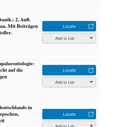
nik.: 2. Aufl.
an. Mit Beiträgen
Locate
oller.
Add to List
palaeontologie:
cht auf die
Locate
ogen
Add to List
deutschlands in
tepochen,
Locate
eit
Add to List