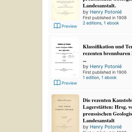
Landesanstalt.
by
Henry Potonié
First published in 1908
2 editions
,
1 ebook
Preview
Klassifikation und Te
rezenten brennbaren B
...
by
Henry Potonié
First published in 1906
1 edition
,
1 ebook
Preview
Die rezenten Kaustobi
Lagerstätten: Hrsg. v
preussischen Geologi
Landesanstalt
by
Henry Potonié