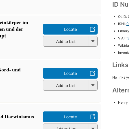
ID N
OLID:
einkörper im
ISNI:
0
nen und der
Locate
Librar
upt
VIAF:
Add to List
Wikida
Inventa
Link
 Nord- und
Locate
No links y
Add to List
Alter
Henry 
nd Darwinismus
Locate