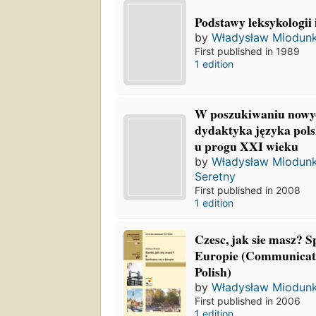
Podstawy leksykologii 
by
Władysław Miodun
First published in 1989
1 edition
W poszukiwaniu nowy
dydaktyka języka pols
u progu XXI wieku
by
Władysław Miodun
Seretny
First published in 2008
1 edition
Czesc, jak sie masz? S
Europie (Communicati
Polish)
by
Władysław Miodun
First published in 2006
1 edition