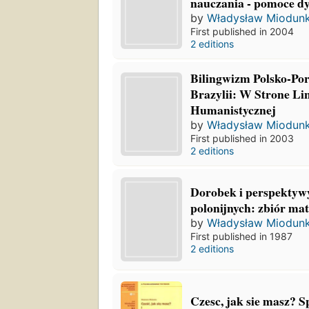
nauczania - pomoce d
by
Władysław Miodun
First published in 2004
2 editions
Bilingwizm Polsko-Po
Brazylii: W Strone Li
Humanistycznej
by
Władysław Miodun
First published in 2003
2 editions
Dorobek i perspektyw
polonijnych: zbiór ma
by
Władysław Miodun
First published in 1987
2 editions
Czesc, jak sie masz? 