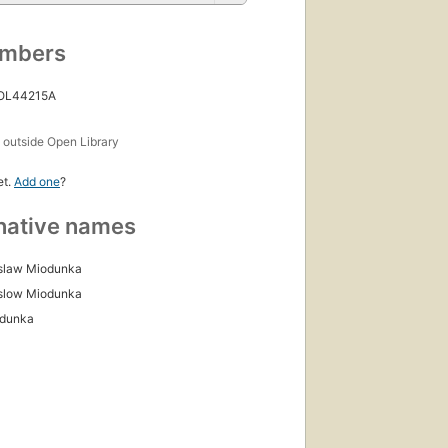
umbers
 OL44215A
s
outside Open Library
et.
Add one
?
native names
slaw Miodunka
slow Miodunka
odunka