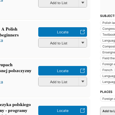
ka
Add to List
SUBJECT
Polish l
: A Polish
Congres
Locate
 beginners
Textbook
ka
Languag
Add to List
Composit
Enseign
Field the
rupach
Foreign 
snej polszczyzny
French
Locate
Language
ka
Languag
Add to List
PLACES
Foreign 
ezyka polskiego
cny - programy
Locate
Add to L