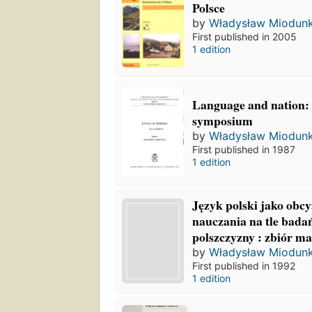
Polsce
by
Władysław Miodun
First published in 2005
1 edition
Language and nation: 
symposium
by
Władysław Miodun
First published in 1987
1 edition
Język polski jako obc
nauczania na tle badan
polszczyzny : zbiór ma
by
Władysław Miodun
First published in 1992
1 edition