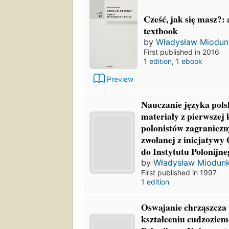
Cześć, jak się masz?: 
textbook
by
Władysław Miodun
First published in 2016
1 edition
,
1 ebook
Preview
Nauczanie języka pols
materiały z pierwszej 
polonistów zagraniczn
zwołanej z inicjatywy
do Instytutu Polonijn
by
Władysław Miodun
First published in 1997
1 edition
Oswajanie chrząszcza w
kształceniu cudzoziem