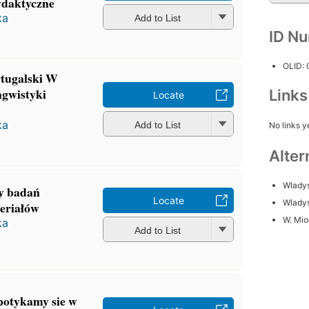
ydaktyczne
ka
Add to List
ID N
OLID:
rtugalski W
ngwistyki
Link
Locate
ka
Add to List
No links y
Alter
Wlady
y badań
Locate
Wlady
teriałów
W. Mi
ka
Add to List
Spotykamy sie w