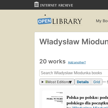
My Bo
Władysław Miodu
20 works
Add another?
Most Editions
Details
Grid
— 
Polska po polsku: podr
polskiego dla początku