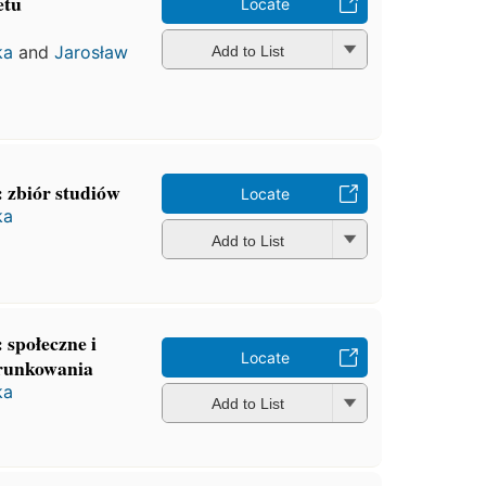
etu
Locate
ka
and
Jarosław
Add to List
: zbiór studiów
Locate
ka
Add to List
: społeczne i
Locate
arunkowania
ka
Add to List