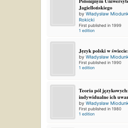
Polonijnym Uniwersyt
Jagiellońskiego
by
Władysław Miodun
Rokicki
First published in 1999
1 edition
Je̜zyk polski w świecie
by
Władysław Miodun
First published in 1990
1 edition
Teoria pól językowych
indywidualne ich uw
by
Władysław Miodun
First published in 1980
1 edition