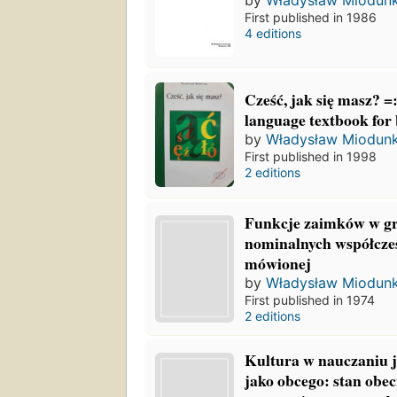
by
Władysław Miodun
First published in 1986
4 editions
Cześć, jak się masz? =
language textbook for
by
Władysław Miodun
First published in 1998
2 editions
Funkcje zaimków w g
nominalnych współcze
mówionej
by
Władysław Miodun
First published in 1974
2 editions
Kultura w nauczaniu j
jako obcego: stan obe