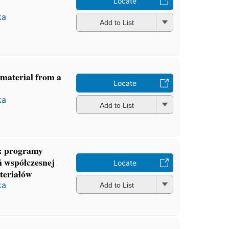
Locate
ka
Add to List
material from a
Locate
ka
Add to List
y: programy
́ współczesnej
Locate
teriałów
ka
Add to List