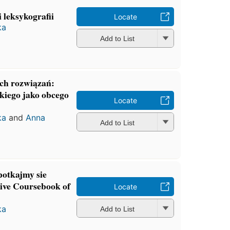
i leksykografii
Locate
ka
Add to List
ch rozwiązań:
kiego jako obcego
Locate
ka
and
Anna
Add to List
potkajmy sie
ve Coursebook of
Locate
ka
Add to List