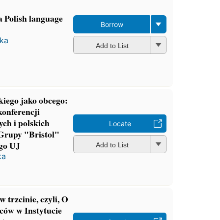
a Polish language
Borrow
ka
Add to List
kiego jako obcego:
konferencji
ych i polskich
Locate
 Grupy "Bristol"
ego UJ
Add to List
ka
 trzcinie, czyli, O
ców w Instytucie