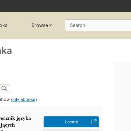
oks
Browse
Search
nka
Show
only ebooks
?
ęcznik języka
Locate
jących