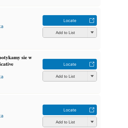
Locate
ka
Add to List
Spotykamy sie w
cative
Locate
ka
Add to List
Locate
ka
Add to List