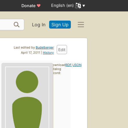
English (en)
Donate
♥
Log In
Sign Up
Last edited by
Budelberger
Edit
April 17, 2011 |
History
Download
RDF
/
JSON
catalog
record: