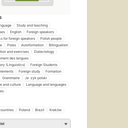
S
anguage
Study and teaching
ses
English
Foreign speakers
s for foreign speakers
Polish people
e
Poles
Autoformation
Bilingualism
ion and exercises
Dialectology
ement des langues
ory (Linguistics)
Foreign Students
elements
Foreign study
Formation
Grammaire
Je ·zyk polski
 and culture
Language and languages
es
countries
Poland
Brazil
Kraków
ist